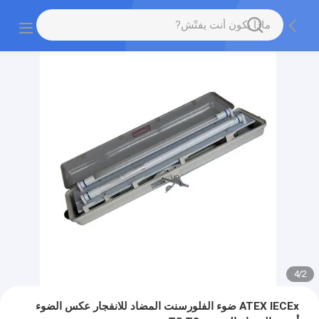
4
/
2
ATEX IECEx ضوء الفلورسنت المضاد للانفجار عكس الضوء