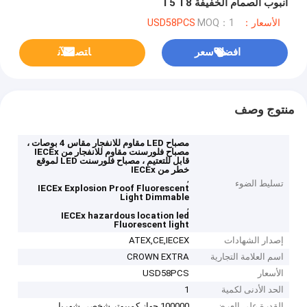
أنبوب الصمام الخفيفة T5 T8
الأسعار：USD58PCS
MOQ：1
افضل سعر
ﺎﺘﺼﻟ ﺍﻶﻧ
منتوج وصف
مصباح LED مقاوم للانفجار مقاس 4 بوصات ،
مصباح فلورسنت مقاوم للانفجار من IECEx
قابل للتعتيم ، مصباح فلورسنت LED لموقع
خطر من IECEx
,
تسليط الضوء
IECEx Explosion Proof Fluorescent
Light Dimmable
,
IECEx hazardous location led
Fluorescent light
إصدار الشهادات
ATEX,CE,IECEX
اسم العلامة التجارية
CROWN EXTRA
الأسعار
USD58PCS
الحد الأدنى لكمية
1
القدرة على العرض
100000 جهاز كمبيوتر شخصى شهريا