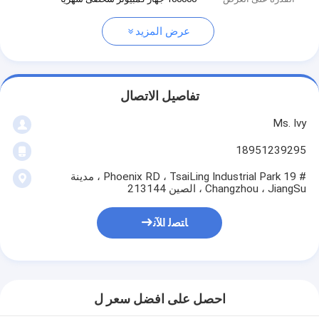
عرض المزيد
تفاصيل الاتصال
Ms. Ivy
18951239295
# 19 Phoenix RD ، TsaiLing Industrial Park ، مدينة
Changzhou ، JiangSu ، الصين 213144
ﺎﺘﺼﻟ ﺍﻶﻧ
احصل على افضل سعر ل