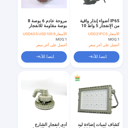
IP65 أضواء إنذار واقية
مروحة عادم 6 بوصة 8
من الانفجار 5 واط 10
بوصة مقاومة للانفجار
واط أماكن خطر الحريق
لغرفة البطارية 110 فولت
الأسعار:
USD21PCS
الأسعار:
USD63.5-USD103.9
المقاومة للماء
220 فولت 380 فولت
MOQ:
1
MOQ:
1
أحصل على آخر سعر
أحصل على آخر سعر
ﺎﺘﺼﻟ ﺍﻶﻧ
ﺎﺘﺼﻟ ﺍﻶﻧ
مسكن
منتجات
أشرطة فيديو
كشاف لمبات إضاءة ليد
أدى انفجار الشارع