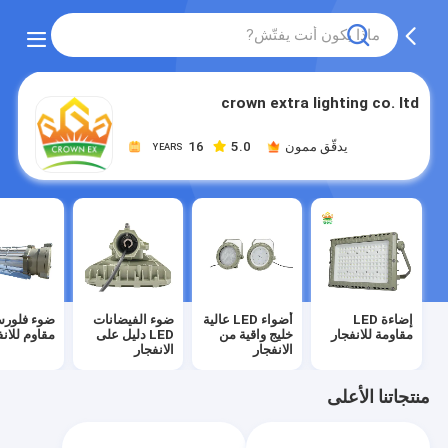
crown extra lighting co. ltd
يدقّق ممون
5.0
16
YEARS
إضاءة LED
أضواء LED عالية
ضوء الفيضانات
ضوء فلور
مقاومة للانفجار
خليج واقية من
LED دليل على
مقاوم للانف
الانفجار
الانفجار
منتجاتنا الأعلى