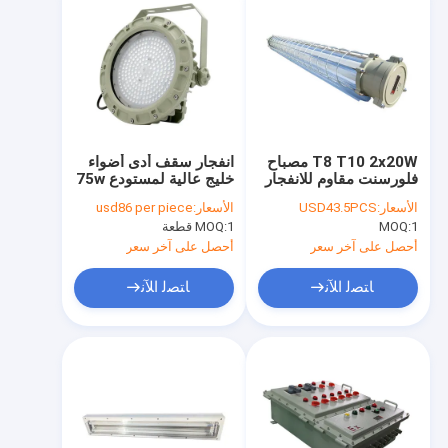
T8 T10 2x20W مصباح
انفجار سقف أدى أضواء
فلورسنت مقاوم للانفجار
خليج عالية لمستودع 75w
2 قدم 18 بوصة 12 بوصة
SMC العفن قذيفة الضغط
الأسعار:
USD43.5PCS
الأسعار:
usd86 per piece
خطي مزدوج
1
MOQ:
1 قطعة
MOQ:
أحصل على آخر سعر
أحصل على آخر سعر
ﺎﺘﺼﻟ ﺍﻶﻧ
ﺎﺘﺼﻟ ﺍﻶﻧ