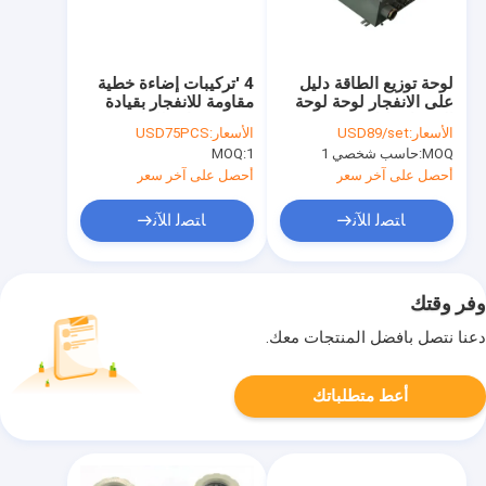
لوحة توزيع الطاقة دليل
4 'تركيبات إضاءة خطية
على الانفجار لوحة لوحة
مقاومة للانفجار بقيادة
الانفجار دليل على
IP66 مضادة للماء
الأسعار:
USD89/set
الأسعار:
USD75PCS
الانفجار
MOQ:
حاسب شخصي 1
1
MOQ:
أحصل على آخر سعر
أحصل على آخر سعر
ﺎﺘﺼﻟ ﺍﻶﻧ
ﺎﺘﺼﻟ ﺍﻶﻧ
وفر وقتك
دعنا نتصل بأفضل المنتجات معك.
أعط متطلباتك