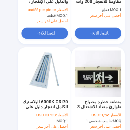
مقاومة للانفجار 200 وات
والدليل على الإنفجار ،
معلومات عنا
بزاوية شعاع 120 درجة
160 واط ، إلى ارتفاع
1 قطع
MOQ:
الأسعار:
usd88 per piece
خليج
أحصل على آخر سعر
1 قطعة
MOQ:
جولة في المعمل
أحصل على آخر سعر
مراقبة الجودة
ﺎﺘﺼﻟ ﺍﻶﻧ
ﺎﺘﺼﻟ ﺍﻶﻧ
اتصل بنا
أخبار
حالات
إضاءة LED مقاومة للانفجار
منطقة خطرة مصباح
6000K CRI70 البلاستيك
طوارئ مضاد للاشتعال 3
الكامل انفجار دليل على
أضواء LED عالية خليج واقية من الانفجار
وات 3.6 فولت قابل
ضوء الفلورسنت 3ft 5ft
الأسعار:
USD51/pc
الأسعار:
USD75PCS
لإعادة الشحن
الخطي
ضوء الفيضانات LED دليل على الانفجار
MOQ:
حاسب شخصي 1
1
MOQ:
أحصل على آخر سعر
أحصل على آخر سعر