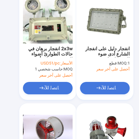
انفجار دليل على انفجار
2x3w انفجار برهان في
الشارع أدى ضوء
حالات الطوارئ أضواء
الفيضانات لوقوف
الخروج تسجيل رأس
1 قطع
MOQ:
الأسعار:
USD51/pc
السيارات المرآب وهج
مزدوج قابلة لإعادة
أحصل على آخر سعر
MOQ:
حاسب شخصي 1
درع 150W
الشحن
أحصل على آخر سعر
ﺎﺘﺼﻟ ﺍﻶﻧ
ﺎﺘﺼﻟ ﺍﻶﻧ