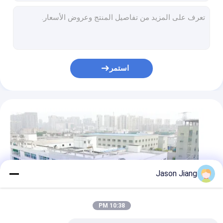
قناة مرنة واقية من الانفجار
قاد 24v 36v Atex انفجار برهان LED إنارة 80w 120 Watt يقود هاي باي
المنطقة 1 المنطقة 2 دليل على الانفجار أدى لمبات الإضاءة عالية خليج أدى ضوء Ufo 150w 5700k 6500K
معدات مقاومة للانفجار
معلقة انفجار برهان أدى ارتفاع خليج الخفيفة Ufo 100W 200W 60W مقاومة للتآكل ثلاثي إثبات
دليل على الانفجار الصناعي أدى مصباح خليج عالي 100 واط مصباح LED مضاد للانفجار مع عدسة
لوحة إضاءة مقاومة للانفجار من Atex 24000 لومن 240 وات أضواء LED عالية خليج
استمر
Ip66 200w انفجار دليل على ارتفاع خليج الإضاءة تخزين البترول
موقع خطير أدى مشروع عاكس High Bay Light 160w 180w 200w
منطقة خطرة إضاءة عالية خليج لمستودع 60 واط سوبر سطوع SMd
إضاءة LED مقاومة للانفجار مقاومة للتآكل من عموم أمريكا 150 وات Ufo High Bay
دليل على الانفجار المسطح أدى أضواء خليج عالية 5000k ATEX مقاوم للماء 120W Ip66
Jason Jiang
10:38 PM