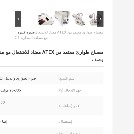
مصباح طوارئ معتمد من ATEX مضاد للاشتعال
صورة كبيرة :
مع منطقة البطارية 1 2
مصباح طوارئ معتمد من ATEX مضاد للاشتعال مع منطقة البطارية 1 2
وصف
اسم المنتج:
ضوء الطوارئ والدليل على
جهد الإدخال (v):
95-305 فولت تيار متردد
50000
عمر (ساعات):
إستعمال:
إضاءة
الضمان (سنة):