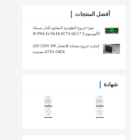
أفضل المنتجات
ضوء خروج الطوارئ المقاوم للنار سبيكة
الألومنيوم 2 * 3 W IP66 Ex Db Eb IICT6 Gb
إشارة خروج مضادة للانفجار LED 220V 3W
ATEX CNEX معتمدة
شهادة