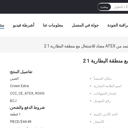
يبحث
اقبة الجودة
جولة في المعمل
معلومات عنا
أشرطة فيديو
منت
منطقة البطارية 1 2
تفاصيل المنتج:
مكان المنشأ:
الصين
اسم العلامة التجارية:
Crown Extra
إصدار الشهادات:
CCC, CE, ATEX, ROHS
رقم الموديل:
BCJ
شروط الدفع والشحن:
الحد الأدنى لكمية:
1 قطعة
الأسعار:
$44-49/PIECE