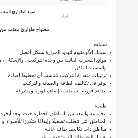
ضوء الطوارئ المعتمد من meproof
إبراز:
مصباح طوارئ معتمد من ATEX BCJ مضاد للانفجار مزود ببطاري
سمات:
سبائك الألومنيوم لتبديد الحرارة بشكل أفضل
موانع التسرب الفائقة بين وحدة التركيب ، والإسكان ، 
والمسببة للتآكل
ترتيبات متعددة التركيب لتناسب أي تخطيط إضاءة
يوفر في تكاليف الطاقة والصيانة والتركيب
إضاءة فورية ، ساطعة ، إضاءة فورية ومشرقة
طلب:
مجموعة واسعة من المناطق الخطرة حيث توجد أبخرة قاب
المناطق التي تتطلب تشغيلًا وإيقافًا متكررًا للأضواء أو
مناطق ذات تكاليف طاقة عالية
تشمل التطبيقات النموذجية ما يلي: