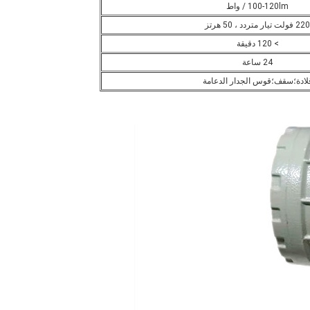
100-120lm / واط
220 فولت تيار متردد ، 50 هرتز
> 120 دقيقة
24 ساعة
لادة؛سقف؛قوس الجدار الدعامة