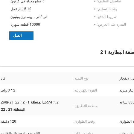
تفاصيل التغليف:
6 قطع معبأة في كرتون
وقت التسليم:
5-10 أيام عمل
شروط الدفع:
تي / تي ، ويسترن يونيون
القدرة على العرض:
10000 قطعة شهريا
اتصل
 الانفجار
نوع اللمبة:
قاد
القوة الكهربائية:
2 * 3 واط
 ساعة
Zone 1, 2;
المنطقة 1 ، 2 ؛
Zone 21, 22
منطقة التطبيق::
المنطقة 21 ، 22
 الطوارئ
وقت الطوارئ:
120 دقيقة
3 سنوات
مواد الإسكان:
الألمنيوم المسبوك بالقالب