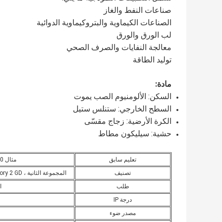
صناعات النفط والغاز
الصناعات الكيماوية والبتروكيماوية الدوائية
لب الورق والورق
معالجة النفايات والصرف الصحي
توليد الطاقة
مادة:
السكن: الألومنيوم الصب يموت
السطح الخارجي: ستنلس ستيل
الكرة الأرضية: زجاج مقسّى
حشية: سيليكون مطاط
تعليم سابق
مثال d IIC T6 Gb / Ex tD A21 IP65 T80 ℃
تصنيف
المجموعة الثانية ، Catogory 2 GD ؛الفئة الأولى ، القسم 1 و 2 ، المجموعة أ ، ب ، ج ، د
طلب
الم
درجة IP
مصدر ضوء