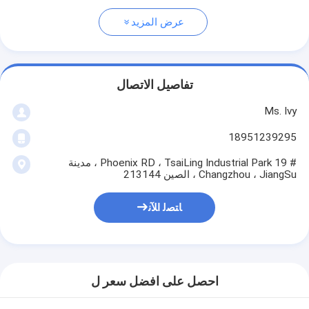
عرض المزيد
تفاصيل الاتصال
Ms. Ivy
18951239295
# 19 Phoenix RD ، TsaiLing Industrial Park ، مدينة
Changzhou ، JiangSu ، الصين 213144
ﺎﺘﺼﻟ ﺍﻶﻧ
احصل على افضل سعر ل