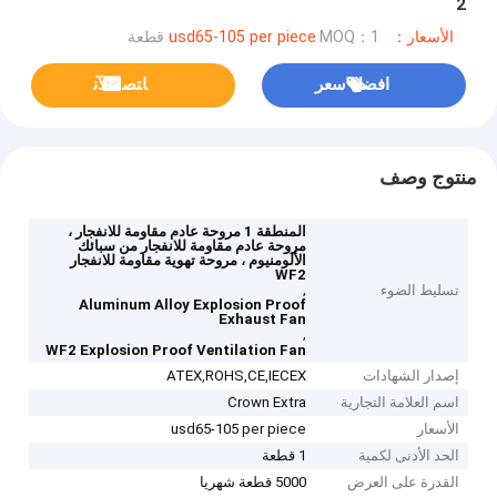
2
الأسعار：usd65-105 per piece
MOQ：1 قطعة
افضل سعر
ﺎﺘﺼﻟ ﺍﻶﻧ
منتوج وصف
المنطقة 1 مروحة عادم مقاومة للانفجار ،
مروحة عادم مقاومة للانفجار من سبائك
الألومنيوم ، مروحة تهوية مقاومة للانفجار
WF2
,
تسليط الضوء
Aluminum Alloy Explosion Proof
Exhaust Fan
,
WF2 Explosion Proof Ventilation Fan
إصدار الشهادات
ATEX,ROHS,CE,IECEX
اسم العلامة التجارية
Crown Extra
الأسعار
usd65-105 per piece
الحد الأدنى لكمية
1 قطعة
القدرة على العرض
5000 قطعة شهريا