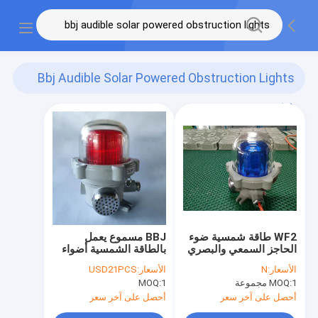
Bbj Audible Solar Powered Obstruction Lights
(5)
WF2 طاقة شمسية ضوء
BBJ مسموع يعمل
الحاجز السمعي والبصري
بالطاقة الشمسية أضواء
إعاقة صفارة الإنذار حريق
الأسعار:
N
الأسعار:
USD21PCS
السلامة والدليل على
1 مجموعة
MOQ:
1
MOQ:
الطقس القرن ستروب
أحصل على آخر سعر
أحصل على آخر سعر