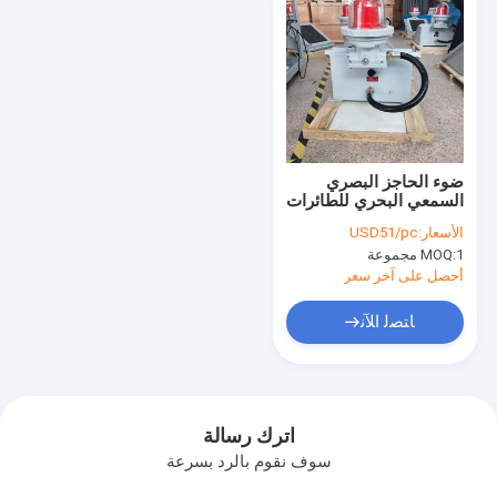
ضوء الحاجز البصري
السمعي البحري للطائرات
الأسعار:
USD51/pc
1 مجموعة
MOQ:
أحصل على آخر سعر
ﺎﺘﺼﻟ ﺍﻶﻧ
اترك رسالة
سوف نقوم بالرد بسرعة