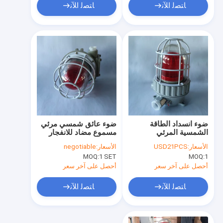
ﺎﺘﺼﻟ ﺍﻶﻧ
ﺎﺘﺼﻟ ﺍﻶﻧ
ضوء انسداد الطاقة
ضوء عائق شمسي مرئي
الشمسية المرئي
مسموع مضاد للانفجار
المسموع IP66 120
IP66 90 ديسيبل
الأسعار:
USD21PCS
الأسعار:
negotiable
ديسيبل
للمناطق الخطرة
MOQ:
1 SET
MOQ:
1
أحصل على آخر سعر
أحصل على آخر سعر
ﺎﺘﺼﻟ ﺍﻶﻧ
ﺎﺘﺼﻟ ﺍﻶﻧ