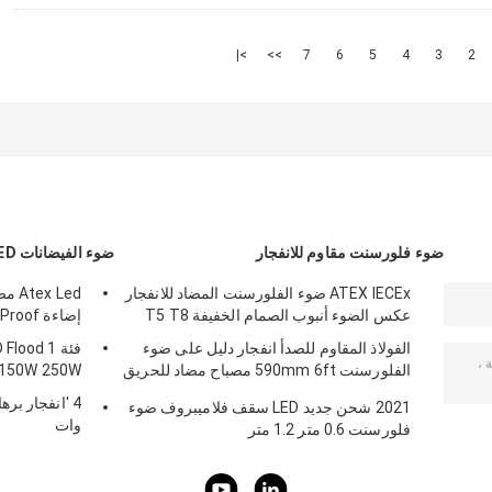
>|
>>
7
6
5
4
3
2
ضوء فلورسنت مقاوم للانفجار
ضوء الفيضانات LED دليل على الانفجار
ATEX IECEx ضوء الفلورسنت المضاد للانفجار
 Led
عكس الضوء أنبوب الصمام الخفيفة T5 T8
إضاءة LED 1120w 150w 185w Anti Proof
الفولاذ المقاوم للصدأ انفجار دليل على ضوء
فئة 1 od
الفلورسنت 590mm 6ft مصباح مضاد للحريق
 150W 250W
في حالات الطوارئ
2021 شحن جديد LED سقف فلاميبروف ضوء
وات
فلورسنت 0.6 متر 1.2 متر