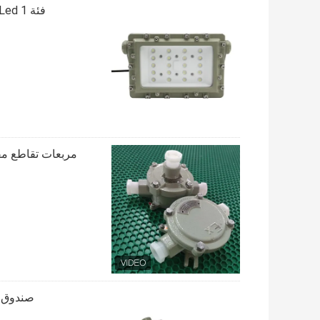
فئة 1 Div 1 Led أضواء كاشفة مقاومة للانفجار 200 واط Ip66 مقاوم للماء
صندوق ال