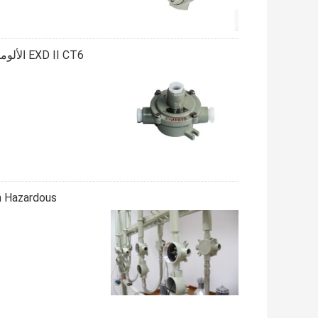
D II CT6
n Hazardous