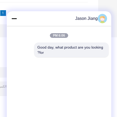
1
<<
|<
Page 1 of 7
Jason Jiang
6:06 PM
Good day, what product are you looking 
for?
ترك رسالة