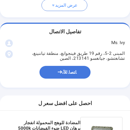
عرض المزيد
تفاصيل الاتصال
Ms. Ivy
المبنى 2-5، رقم 19 طريق فينجوانغ، منطقة تياننينغ،
تشانغتشو، جيانغسو 213141، الصين
ﺎﺘﺼﻟ ﺍﻶﻧ
احصل على افضل سعر ل
المضادة للوهج المحمولة انفجار
برهان LED ضوء الفيضانات 5000k