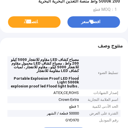
5000k 200 واط منصة التعدين البحرية البحرية
MOQ：1 قطع
افضل سعر
ﺎﺘﺼﻟ ﺍﻶﻧ
منتوج وصف
مصباح كشاف LED مقاوم للانفجار 5000 كيلو
200 واط ، مصباح كشاف LED محمول مقاوم
للانفجار 5000 كيلو ، مقاوم للانفجار ، لمبات
كشاف LED مقاومة للانفجار
تسليط الضوء
,
Portable Explosion Proof LED Flood
Light 5000k
,
explosion proof led Flood light bulbs
إصدار الشهادات
ATEX,CE,ROHS
اسم العلامة التجارية
Crown Extra
الحد الأدنى لكمية
1 قطع
القدرة على العرض
50000 قطعة / الشهر
رقم الموديل
GYD970