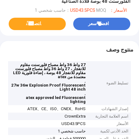
الفلورسنت 48 بوصة قلادة الصناعية
الأسعار：USD43.5PCS
MOQ：حاسب شخصي 1
افضل سعر
ﺎﺘﺼﻟ ﺍﻶﻧ
منتوج وصف
27 واط 36 واط مصباح فلورسنت مقاوم
للانفجار ، 27 واط 36 واط مصباح فلورسنت
مقاوم للانفجار 48 بوصة ، إضاءة فلورية LED
معتمدة من atex
,
تسليط الضوء
27w 36w Explosion Proof Fluorescent
Light 48 inch
,
atex approved led Fluorescent
lighting
إصدار الشهادات
ATEX、CE、ISO、CNEX、RoHS
اسم العلامة التجارية
CrownExtra
الأسعار
USD43.5PCS
الحد الأدنى لكمية
حاسب شخصي 1
القدرة على العرض
500000 قطعة في الشهر