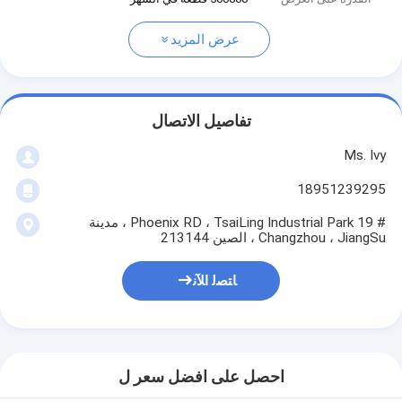
عرض المزيد
تفاصيل الاتصال
Ms. Ivy
18951239295
# 19 Phoenix RD ، TsaiLing Industrial Park ، مدينة
Changzhou ، JiangSu ، الصين 213144
ﺎﺘﺼﻟ ﺍﻶﻧ
احصل على افضل سعر ل