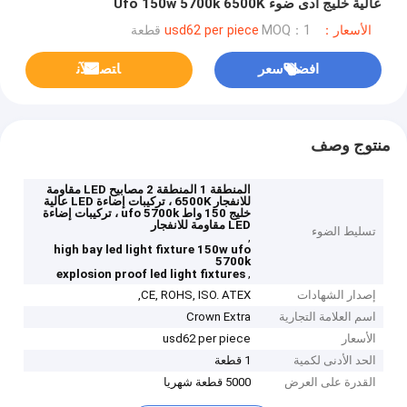
عالية خليج أدى ضوء Ufo 150w 5700k 6500K
الأسعار：usd62 per piece
MOQ：1 قطعة
افضل سعر
ﺎﺘﺼﻟ ﺍﻶﻧ
منتوج وصف
المنطقة 1 المنطقة 2 مصابيح LED مقاومة
للانفجار 6500K ، تركيبات إضاءة LED عالية
خليج 150 واط ufo 5700k ، تركيبات إضاءة
LED مقاومة للانفجار
تسليط الضوء
,
high bay led light fixture 150w ufo
5700k
,
explosion proof led light fixtures
إصدار الشهادات
CE, ROHS, ISO. ATEX,
اسم العلامة التجارية
Crown Extra
الأسعار
usd62 per piece
الحد الأدنى لكمية
1 قطعة
القدرة على العرض
5000 قطعة شهريا