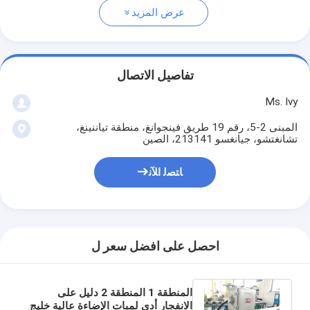
عرض المزيد
تفاصيل الاتصال
Ms. Ivy
المبنى 2-5، رقم 19 طريق فينجوانغ، منطقة تياننينغ،
تشانغتشو، جيانغسو 213141، الصين
ﺎﺘﺼﻟ ﺍﻶﻧ
احصل على افضل سعر ل
المنطقة 1 المنطقة 2 دليل على
الانفجار أدى لمبات الإضاءة عالية خليج