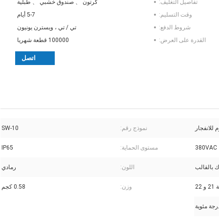
تفاصيل التغليف:
كرتون 、 صندوق خشبي 、 طبلية
وقت التسليم:
5-7 أيام
شروط الدفع:
تي / تي ، ويسترن يونيون
القدرة على العرض:
100000 قطعة شهريا
اتصل
 للانفجار
نموذج رقم:
SW-10
380VAC
مستوى الحماية:
IP65
ك بالقالب
اللون:
رمادي
وزن:
0.58 كجم