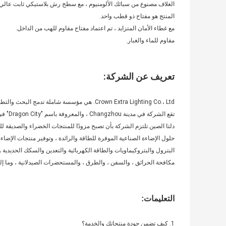
الغلاف مصنوع من سبائك الألومنيوم ، مع سطح رش بلاستيكي ثابت عالي 
المنتج هو مفتاح ذو قطب واحد.
مع غطاء الأمان المتزايد ، تم اعتماد مفتاح مقاوم للهب من الداخل.
مقاوم للماء والغبار.
تعريف عن الشركة:
Crown Extra Lighting Co.، Ltd. هي مؤسسة شاملة تدمج البحث والتطوير والإنتاج والمبيعات والخدمة.
تقع الشركة في مدينة Changzhou ، والمعروفة باسم "Dragon City" في نهر Yangtze
دلتا الصين.تلتزم الشركة بأن تصبح مزودًا للمنتجات الخضراء والصديقة للب
حلول الإضاءة الصناعية الموفرة للطاقة والرائدة ، وتوفير منتجات الإضاءة 
البترول والبتروكيماويات والطاقة الكهربائية والتعدين والسكك الحديدية 
مكافحة الحرائق ، والسفن ، والطرق ، والمستحضرات الصيدلانية ، وما إلى 
التعليمات:
1. كيف تضمن جودة منتجاتك والخدمة؟