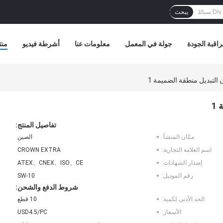
يبحث
اقبة الجودة
جولة في المعمل
معلومات عنا
أشرطة فيديو
منت
تفاصيل المنتج:
مكان المنشأ:
الصين
اسم العلامة التجارية:
CROWN EXTRA
إصدار الشهادات:
ATEX、CNEX、ISO、CE
رقم الموديل:
SW-10
شروط الدفع والشحن:
الحد الأدنى لكمية:
10 قطع
الأسعار:
USD4.5/PC