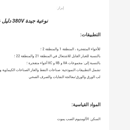
إبراز:
نوعية جيدة 380V دليل على الانفجار التبديل للمنطقة الخطرة
التطبيقات:
للأجواء المتفجرة ، المنطقة 1 والمنطقة 2 ؛
بالنسبة للغبار القابل للاشتعال في المنطقة 21 والمنطقة 22 ؛
بالنسبة إلى: مجموعات IIA و IIB و IIC أجواء متفجرة ؛
تشمل التطبيقات النموذجية: صناعات النفط والغاز الصناعات الكيماوية وال
لب الورق والورق؛معالجة النفايات والصرف الصحي
المواد القياسية:
السكن: الألومنيوم الصب يموت