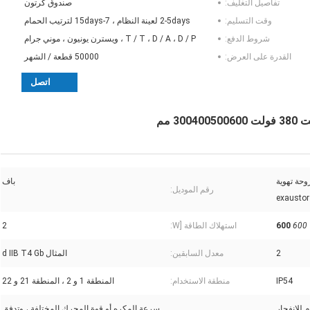
تفاصيل التغليف:
صندوق كرتون
وقت التسليم:
2-5days لعينة النظام ، 7-15days لترتيب الحمام
شروط الدفع:
T / T ، D / A ، D / P ، ويسترن يونيون ، موني جرام
القدرة على العرض:
50000 قطعة / الشهر
اتصل
220V 380V 300400 مروحة تهوية
باف
رقم الموديل:
600
600
استهلاك الطاقة [W:
2
2
معدل السابقين:
المثال d IIB T4 Gb
IP54
منطقة الاستخدام:
المنطقة 1 و 2 ، المنطقة 21 و 22
 للانفجار
سرعة المكره أو قوة المحرك المختلفة ، وتدفق