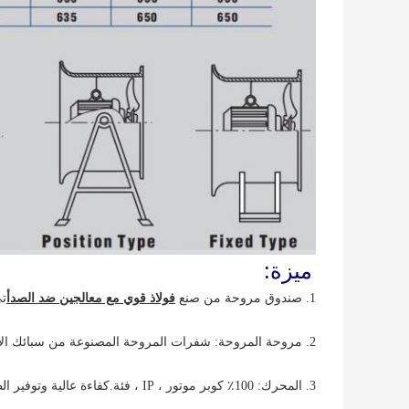
ميزة:
1. صندوق مروحة من صنع
فولاذ قوي مع معالجين ضد الصدأ
تي 
2. مروحة المروحة: شفرات المروحة المصنوعة من سبائك الألومنيوم / الألياف الزجاجية ، تدفق هواء كبير ، ضوضاء منخفضة.
3. المحرك: 100٪ كوبر موتور ، IP ، فئة.كفاءة عالية وتوفير الطاقة.