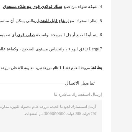
4. شبكة شواء من صنع
سلك فولاذي قوي مع طلاء مسحوق
، 
5. إطار المحرك مع
ارتفاع قابل للتعديل
والتي يمكن أن تتنا
6. يتم أيضًا صنع أرجل المروحة بواسطة
صلب قوي
أي تصميم ل
7.Large تدفق الهواء ، وانخفاض مستوى الضجيج ، وكفاءة عالية ، وحسن المظهر.
,
,
بطاقة:
مروحة العادم فئة 1 div 1
مروحة تبريد مقاومة للانفجار
مروحة ع
تفاصيل الاتصال
إرسال استفسارك مباشرة لنا