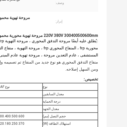
وصف:
مروحة تهوية محمولة
إبراز:
220V 380V 300400500600mm مروحة تهوية محورية محمولة مقاومة للانفجار / exaustor
(
محورية frp ، المنفاخ المحوري frp ،
المستشفى ، عادم التعدين مروحة ، مروحة تهوية عادم المبنى
منفاخ التدفق المحوري هو نوع جديد من المنفاخ تم تصميمه وإن
ومن السهل إصلاحه.
تخصيص:
نوع
نوع BAF
معدل السابقين
درجة الحماية
معدل الجهد
حجم النصل (مم)
00.400.500.600
استهلاك الطاقة (W)
20.180.250.370