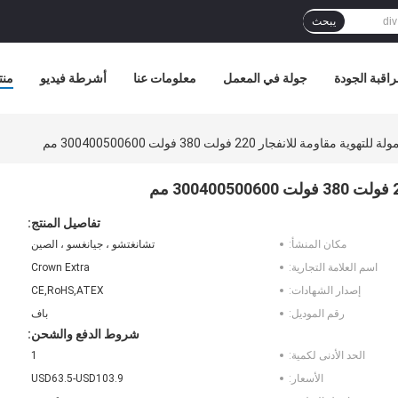
يبحث
اقبة الجودة
جولة في المعمل
معلومات عنا
أشرطة فيديو
منت
اومة للانفجار 220 فولت 380 فولت 300400500600 مم
تفاصيل المنتج:
مكان المنشأ:
تشانغتشو ، جيانغسو ، الصين
اسم العلامة التجارية:
Crown Extra
إصدار الشهادات:
CE,RoHS,ATEX
رقم الموديل:
باف
شروط الدفع والشحن:
الحد الأدنى لكمية:
1
الأسعار:
USD63.5-USD103.9