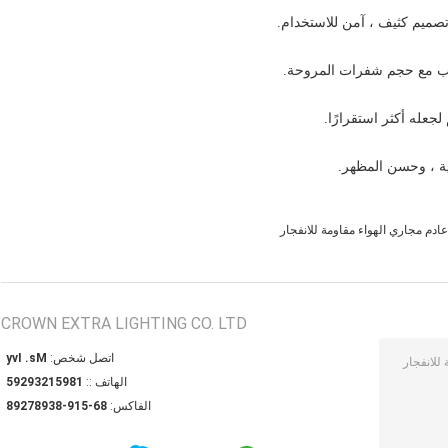
تصميم كثيف ، آمن للاستخدام.
سب مع حجم شفرات المروحة.
جعله أكثر استقرارًا.
ادم مجاري الهواء مقاومة للانفجار
CROWN EXTRA LIGHTING CO. LTD
اتصل شخص:
Ms. Ivy
الهاتف ::
18951239295
الفاكس:
86-519-83987298