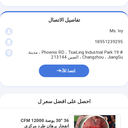
تفاصيل الاتصال
Ms. Ivy
18951239295
# 19 Phoenix RD ، TsaiLing Industrial Park ، مدينة
Changzhou ، JiangSu ، الصين 213144
ﺎﺘﺼﻟ ﺍﻶﻧ
احصل على افضل سعر ل
36 "30 بوصة 12000 CFM
انفجار برهان طرد مركزي