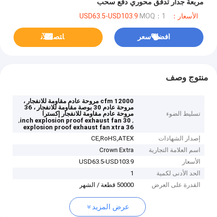
مربعة جدار تدفق محوري دفع سحب
الأسعار：USD63.5-USD103.9
MOQ：1
افضل سعر
ﺎﺘﺼﻟ ﺍﻶﻧ
منتوج وصف
12000 cfm مروحة عادم مقاومة للانفجار ،
مروحة عادم 30 بوصة مقاومة للانفجار ، 36
تسليط الضوء
مروحة عادم مقاومة للانفجار إكسترا
,
,
30 inch explosion proof exhaust fan
36 explosion proof exhaust fan xtra
إصدار الشهادات
CE,RoHS,ATEX
اسم العلامة التجارية
Crown Extra
الأسعار
USD63.5-USD103.9
الحد الأدنى لكمية
1
القدرة على العرض
50000 قطعة / الشهر
عرض المزيد