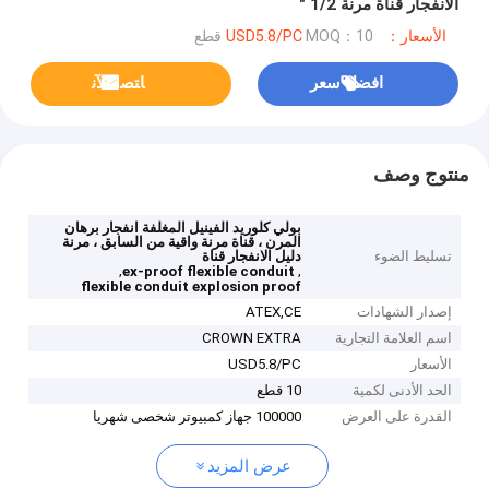
الانفجار قناة مرنة 1/2 "
الأسعار：USD5.8/PC
MOQ：10 قطع
افضل سعر
ﺎﺘﺼﻟ ﺍﻶﻧ
منتوج وصف
بولي كلوريد الفينيل المغلفة انفجار برهان
المرن ، قناة مرنة واقية من السابق ، مرنة
تسليط الضوء
دليل الانفجار قناة
,
,
ex-proof flexible conduit
flexible conduit explosion proof
إصدار الشهادات
ATEX,CE
اسم العلامة التجارية
CROWN EXTRA
الأسعار
USD5.8/PC
الحد الأدنى لكمية
10 قطع
القدرة على العرض
100000 جهاز كمبيوتر شخصى شهريا
عرض المزيد