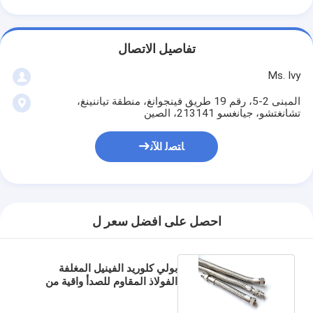
تفاصيل الاتصال
Ms. Ivy
المبنى 2-5، رقم 19 طريق فينجوانغ، منطقة تياننينغ،
تشانغتشو، جيانغسو 213141، الصين
ﺎﺘﺼﻟ ﺍﻶﻧ
احصل على افضل سعر ل
بولي كلوريد الفينيل المغلفة
الفولاذ المقاوم للصدأ واقية من
الانفجار قناة مرنة 1/2 "