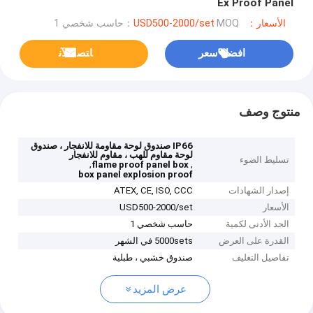
Ex Proof Panel
الأسعار：USD500-2000/set
MOQ：حاسب شخصي 1
افضل سعر
ﺎﺘﺼﻟ ﺍﻶﻧ
منتوج وصف
IP66 صندوق لوحة مقاومة للانفجار ، صندوق
لوحة مقاوم للهب ، مقاوم للانفجار
تسليط الضوء
,
,
flame proof panel box
box panel explosion proof
إصدار الشهادات
ATEX, CE, ISO, CCC
الأسعار
USD500-2000/set
الحد الأدنى لكمية
حاسب شخصي 1
القدرة على العرض
5000sets في الشهر
تفاصيل التغليف
صندوق خشبي ، طبلية
عرض المزيد