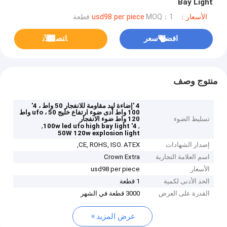
Bay Light
الأسعار：usd98 per piece
MOQ：1 قطعة
افضل سعر
ﺎﺘﺼﻟ ﺍﻶﻧ
منتوج وصف
4 'إضاءة ليد مقاومة للانفجار 50 واط ، 4'
100 واط أدى ضوء ارتفاع خليج ufo ، 50 واط
تسليط الضوء
120 واط ضوء الانفجار
,
,
4' 100w led ufo high bay light
50W 120w explosion light
إصدار الشهادات
CE, ROHS, ISO. ATEX,
اسم العلامة التجارية
Crown Extra
الأسعار
usd98 per piece
الحد الأدنى لكمية
1 قطعة
القدرة على العرض
3000 قطعة في الشهر
عرض المزيد