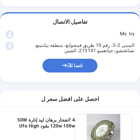
تفاصيل الاتصال
Ms. Ivy
المبنى 2-5، رقم 19 طريق فينجوانغ، منطقة تياننينغ،
تشانغتشو، جيانغسو 213141، الصين
ﺎﺘﺼﻟ ﺍﻶﻧ
احصل على افضل سعر ل
4 'انفجار برهان ليد إنارة 50W
120w 100w يقود Ufo High
Bay Light