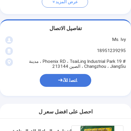
عرض المزيد
تفاصيل الاتصال
Ms. Ivy
18951239295
# 19 Phoenix RD ، TsaiLing Industrial Park ، مدينة
Changzhou ، JiangSu ، الصين 213144
ﺎﺘﺼﻟ ﺍﻶﻧ
احصل على افضل سعر ل