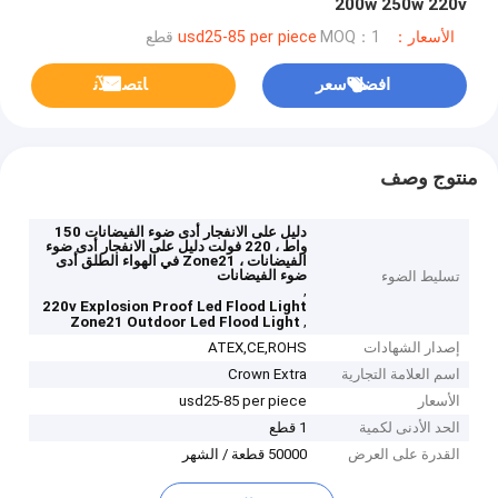
200w 250w 220v
الأسعار：usd25-85 per piece
MOQ：1 قطع
افضل سعر
ﺎﺘﺼﻟ ﺍﻶﻧ
منتوج وصف
دليل على الانفجار أدى ضوء الفيضانات 150
واط ، 220 فولت دليل على الانفجار أدى ضوء
الفيضانات ، Zone21 في الهواء الطلق أدى
ضوء الفيضانات
تسليط الضوء
,
220v Explosion Proof Led Flood Light
,
Zone21 Outdoor Led Flood Light
إصدار الشهادات
ATEX,CE,ROHS
اسم العلامة التجارية
Crown Extra
الأسعار
usd25-85 per piece
الحد الأدنى لكمية
1 قطع
القدرة على العرض
50000 قطعة / الشهر