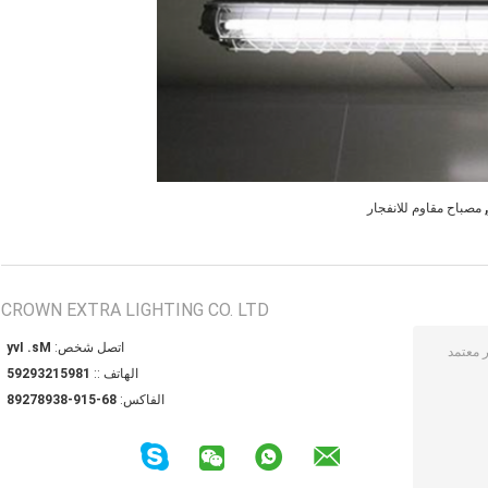
,
مصباح مقاوم للانفجار
CROWN EXTRA LIGHTING CO. LTD
اتصل شخص:
Ms. Ivy
الهاتف ::
18951239295
الفاكس:
86-519-83987298