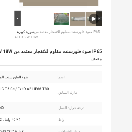
IP65 ضوء فلورسنت مقاوم للانفجار معتمد من
صورة كبيرة :
ATEX 9W 18W
IP65 ضوء فلورسنت مقاوم للانفجار معتمد من ATEX 9W 18W
وصف
اسم:
ضوء الفلورسنت الم
IIC T6 Gc / Ex tD A21 IP66 T80 ℃
مارك السابق:
درجة حرارة العمل:
-40 ℃ -55 ℃
واط:
1 * 40 واط ، 2 * 40 واط
إصدار الشهادات:
RoHS,CCC,ATEX