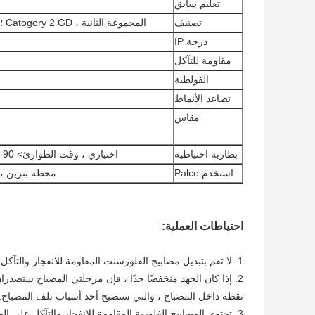
تعليم سابق
تصنيف
المجموعة الثانية ، Catogory 2 GD ؛الفئة الأولى ، القسم 1 و 2 ، المجموعة أ ، ب ، ج ، د ؛
درجة IP
مقاومة للتآكل
الفولطية
تصاعد الأنماط
مقاس
بطارية احتياطية
اختياري ، وقت الطوارئ> 90 دقيقة ؛ وقت الشحن: 24 ساعة ؛ وقت البدء: 0.3 ثانية
استخدم Palce
محطة بنزين ، ص
احتياطات العملية:
1. لا تقم بتبديل مصابيح الفلورسنت المقاومة للانفجار والتآكل بشكل متكرر ؛
2. إذا كان الجهد منخفضًا جدًا ، فإن مرحلتي المصباح ستصد
نقطة داخل المصباح ، والتي ستصبح أحد أسباب تلف المصباح.
3. تحتوي المصابيح الفلورية المقاومة للانفجار والتآكل على