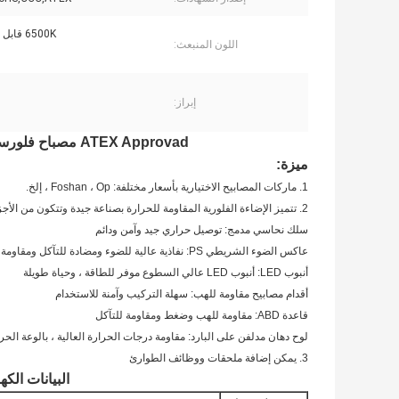
6500K قابل للتخصيص
اللون المنبعث:
إبراز:
ATEX Approvad مصباح فلورسنت احترافي مقاوم للانفجار 9 واط 18 واط IP65
ميزة:
1. ماركات المصابيح الاختيارية بأسعار مختلفة: Foshan ، Op ، إلخ.
2. تتميز الإضاءة الفلورية المقاومة للحرارة بصناعة جيدة وتتكون من الأجزاء التالية:
سلك نحاسي مدمج: توصيل حراري جيد وآمن ودائم
عاكس الضوء الشريطي PS: نفاذية عالية للضوء ومضادة للتآكل ومقاومة للماء
أنبوب LED: أنبوب LED عالي السطوع موفر للطاقة ، وحياة طويلة
أقدام مصابيح مقاومة للهب: سهلة التركيب وآمنة للاستخدام
قاعدة ABD: مقاومة للهب وضغط ومقاومة للتآكل
لوح دهان مدلفن على البارد: مقاومة درجات الحرارة العالية ، بالوعة الحر
3. يمكن إضافة ملحقات ووظائف الطوارئ
البيانات الكهر