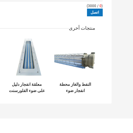
/ 3000)
0
(
منتجات أخرى
النفط والغاز محطة
معلقة انفجار دليل
انفجار ضوء
على ضوء الفلورسنت
الفلورسنت 600mm
5ft التوأم IP67 2ft
1200mm 900mm
3ft 4ft 1.2M ثلاثي
إثبات المرآب