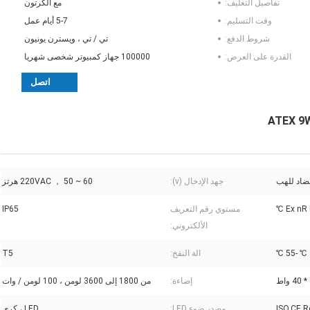
تفاصيل التغليف:
مع الكرتون
وقت التسليم:
5-7 أيام عمل
شروط الدفع:
تي / تي ، ويسترن يونيون
القدرة على العرض:
100000 جهاز كمبيوتر شخصى شهريا
اتصل
ضاد للهب
جهد الإدخال (v):
220VAC ， 50 ~ 60 هرتز
Ex nR 
مستوي رقم التعريف
IP65
الألكتروني:
الة النفخ:
T5
إضاءة:
من 1800 إلى 3600 لومن ، 100 لومن / وات
ISO,CE,
مصدر ضوء LED:
LED ، كري