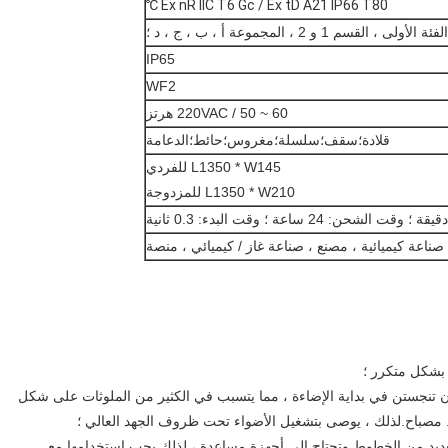
Ex nR IIC T6 Gc / Ex tD A21 IP66 T80 ℃
IP65
WF2
220VAC / 50 ~ 60 هرتز
قلادة؛سقف؛سلسلة؛مغروس؛حائط؛الدعامة
L1350 * W145 للفردي
L1350 * W210 للمزدوجة
ناعة كيميائية ، مصنع ، صناعة غاز / كيميائي ، منصة
ران تنجستن في بداية الإضاءة ، مما يتسبب في الكثير من الملوثات على شكل
 مصباح.لذلك ، يوصى بتشغيل الأضواء تحت ظروف الجهد العالي ؛
 العديد من الخطوط وتحتاج إلى أجهزة مساعدة ، لذلك يجب استخدامها مع