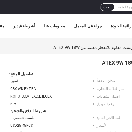
يبحث
اقبة الجودة
جولة في المعمل
معلومات عنا
أشرطة فيديو
منت
تفاصيل المنتج:
مكان المنشأ:
الصين
اسم العلامة التجارية:
CROWN EXTRA
إصدار الشهادات:
ROHS,ISO,ATEX,CE,IECEX
رقم الموديل:
BPY
شروط الدفع والشحن:
الحد الأدنى لكمية:
حاسب شخصي 1
الأسعار:
USD25-45PCS