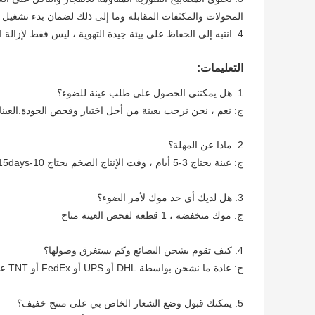
المحولات والمكثفات المقابلة وما إلى ذلك لضمان بدء تشغيل 
4. انتبه إلى الحفاظ على بيئة جيدة التهوية ، ليس فقط لإزالة الغبار ، ولكن أيضًا لتقليل درجة حرارة المصباح ، وذلك لإطالة عمر المصباح.
التعليمات:
1. هل يمكنني الحصول على طلب عينة للضوء؟
ج: نعم ، نحن نرحب بعينة من أجل اختبار وفحص الجودة.العينا
2. ماذا عن المهلة؟
ج: عينة يحتاج 3-5 أيام ، وقت الإنتاج الضخم يحتاج 10-15days لكمية الطلب
3. هل لديك أي حد موك لأمر الضوء؟
ج: موك منخفضة ، 1 قطعة لفحص العينة متاح
4. كيف تقوم بشحن البضائع وكم يستغرق وصولها؟
ج: عادة ما نشحن بواسطة DHL أو UPS أو FedEx أو TNT.عادة ما يستغرق الوصول من 3-5 أيام.الشحن الجوي والبحري اختياري أيضًا.
5. يمكنك قبول وضع الشعار الخاص بي على منتج خفيف؟