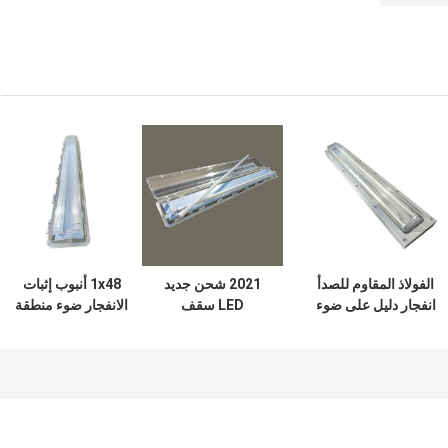
الفولاذ المقاوم للصدأ
2021 شحن جديد
1x48 أنبوب إثبات
انفجار دليل على ضوء
LED سقف
الانفجار ضوء منطقة
الفلورسنت 590mm
فلاميبروف ضوء
خطرة ABS الصناعية
6ft مصباح مضاد
فلورسنت 0.6 متر
115Lm W
للحريق في حالات
1.2 متر
الطوارئ