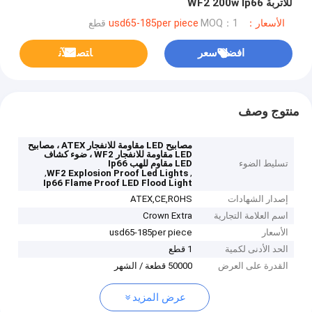
للأتربة WF2 200w Ip66
الأسعار：usd65-185per piece
MOQ：1 قطع
افضل سعر
ﺎﺘﺼﻟ ﺍﻶﻧ
منتوج وصف
مصابيح LED مقاومة للانفجار ATEX ، مصابيح
LED مقاومة للانفجار WF2 ، ضوء كشاف
تسليط الضوء
LED مقاوم للهب Ip66
,
,
WF2 Explosion Proof Led Lights
Ip66 Flame Proof LED Flood Light
إصدار الشهادات
ATEX,CE,ROHS
اسم العلامة التجارية
Crown Extra
الأسعار
usd65-185per piece
الحد الأدنى لكمية
1 قطع
القدرة على العرض
50000 قطعة / الشهر
عرض المزيد