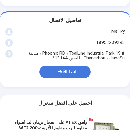
تفاصيل الاتصال
Ms. Ivy
18951239295
# 19 Phoenix RD ، TsaiLing Industrial Park ، مدينة
Changzhou ، JiangSu ، الصين 213144
ﺎﺘﺼﻟ ﺍﻶﻧ
احصل على افضل سعر ل
وافق ATEX على انفجار برهان ليد أضواء
مقاوم للهب مقاوم للأتربة WF2 200w