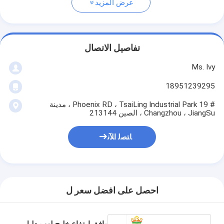
عرض المزيد
تفاصيل الاتصال
Ms. Ivy
18951239295
# 19 Phoenix RD ، TsaiLing Industrial Park ، مدينة
Changzhou ، JiangSu ، الصين 213144
ﺎﺘﺼﻟ ﺍﻶﻧ
احصل على افضل سعر ل
وافق ارتفاع خليج لهب دليل