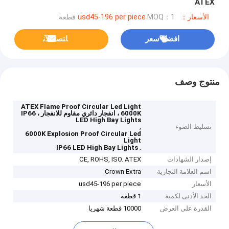
ATEX
الأسعار：usd45-196 per piece
MOQ：1 قطعة
افضل سعر
ﺎﺘﺼﻟ ﺍﻶﻧ
منتوج وصف
ATEX Flame Proof Circular Led Light
، 6000K انفجار دائري مقاوم للانفجار ، IP66
LED High Bay Lights
تسليط الضوء
,
6000K Explosion Proof Circular Led
Light
,
IP66 LED High Bay Lights
إصدار الشهادات
CE, ROHS, ISO. ATEX
اسم العلامة التجارية
Crown Extra
الأسعار
usd45-196 per piece
الحد الأدنى لكمية
1 قطعة
القدرة على العرض
10000 قطعة شهريا