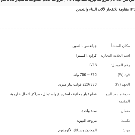
مكان المنشأ:
جيانغسو ، الصين
اسم العلامة التجارية:
كراون اكسترا
رقم الموديل:
BTS
قوة (W):
370 ~ 750 واط
الجهد (V):
220/380 فولت تيار متردد
خدمة ما بعد البيع
قطع غيار مجانية ، استرجاع واستبدال ، مراكز اتصال خارجية
المقدمة:
ضمان:
سنة واحدة
يكتب:
مروحة التهوية
مواد:
المعادن وسبائك الألومنيوم