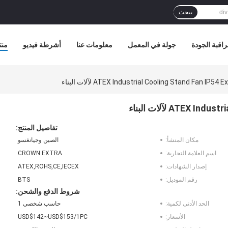
يبحث
اقبة الجودة
جولة في المعمل
معلومات عنا
أشرطة فيديو
منت
ATEX Industrial Cooling Stand Fan I لآلات البناء
ATE لآلات البناء
تفاصيل المنتج:
مكان المنشأ:
الصين وجيانغسو
اسم العلامة التجارية:
CROWN EXTRA
إصدار الشهادات:
ATEX,ROHS,CE,IECEX
رقم الموديل:
BTS
شروط الدفع والشحن:
الحد الأدنى لكمية:
حاسب شخصي 1
الأسعار:
USD$142~USD$153/1PC