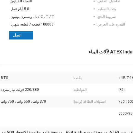
تفاصيل التغليف:
التعبئة الكرتون
وقت التسليم:
5-8 أيام عمل
شروط الدفع:
L / C ، T / T ، ويسترن يونيون
القدرة على العرض:
100000 قطعة / قطعة شهريا
اتصل
لآلات البناء
يكتب:
BTS
IP54
الفولطية:
220/380 فولت تيار متردد
استهلاك الطاقة (وات):
370 واط ، 550 واط ، 750 واط
6600/96
 من ATEX
مروحة تبريد صناعية IP54
مروحة عادم مقاومة للانفجار 500 مم
,
,