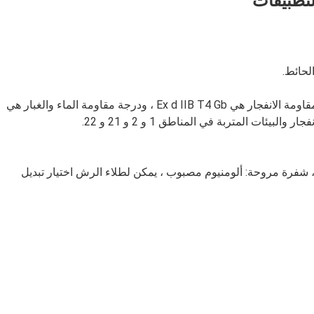
لتطبيقات
2. قم بتركيب محرك نحاسي مقاوم للانفجار ، ودرجة مقاومة الانفجار هي Ex d IIB T4 Gb ، ودرجة مقاومة الماء والغبار هي 
3.المحرك: مصنوع من سلك نحاسي دولي عالي النقاء ، شفرة مروحة: ألومنيوم مصبوب ، يمكن لطلاء الرش اختيار تبديل 