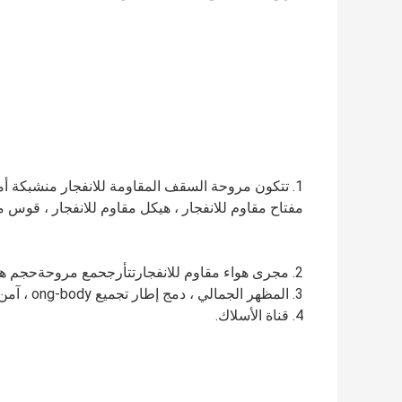
1. تتكون مروحة السقف المقاومة للانفجار من
مفتاح مقاوم للانفجار ، هيكل مقاوم للانفجار ، قوس م
2. مجرى هواء مقاوم للانفجار
تتأرجح
مع مروحة
حجم هو
3. المظهر الجمالي ، دمج إطار تجميع ong-body ، آمن ومضمون ، مع جهاز التخميد وضوضاء التشغيل المنخفضة.
4. قناة الأسلاك.