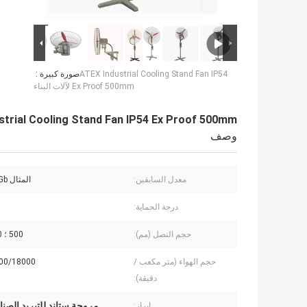
ATEX Industrial Cooling Stand Fan IP54
صورة كبيرة :
Ex Proof 500mm لآلات البناء
ATEX Industrial Cooling Stand Fan IP54 Ex Proof 500mm 
وصف
معدل السابقين:
المثال d IIB T4 Gb
درجة الحماية:
حجم النصل (مم):
500 ؛ 600 ؛ 750
حجم الهواء (متر مكعب /
00/18000
دقيقة):
مروحة ستاند للتبريد الصناعي
إبراز: