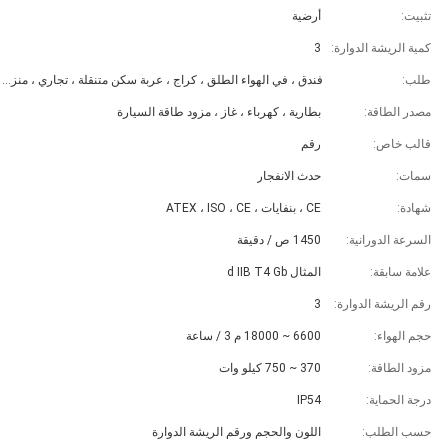
تثبيت:
أرضية
كمية الريشة الدوارة:
3
طلب:
فندق ، في الهواء الطلق ، كراج ، عربة سكن متنقلة ، تجاري ، منزلي
مصدر الطاقة:
بطارية ، كهرباء ، غاز ، مزود طاقة السيارة
قالب خاص:
رقم
سمات:
حدث الانفجار
شهادة:
CE ، بنفايات ، ATEX ، ISO ، CE
السرعة الدورانية:
1450 ص / دقيقة
علامة سابقة:
المثال d IIB T4 Gb
رقم الريشة الدوارة:
3
حجم الهواء:
6600 ~ 18000 م 3 / ساعة
مزود الطاقة:
370 ~ 750 كيلو وات
درجة الحماية:
IP54
حسب الطلب:
اللون والحجم ورقم الريشة الدوارة