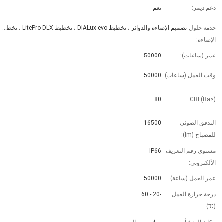
دعم ديمر:
نعم
خدمة حلول 
تصميم الإضاءة والدوائر ، تخطيط DIALux evo ، تخطيط LitePro DLX ، تخطيط Agi32 ، تخطيط CAD التلقائي ، القياس في الموقع ، تثبيت المشروع
الإضاءة:
عمر (ساعات):
50000
وقت العمل (ساعات):
50000
80
CRI (Ra>):
التدفق الضوئي 
16500
للمصباح (lm):
مستوي رقم التعريف 
IP66
الألكتروني:
عمر العمل (ساعة):
50000
درجة حرارة العمل 
-20 - 60
(℃):