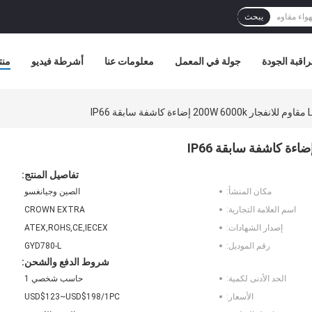
يبحث
اقبة الجودة
جولة في المعمل
معلومات عنا
أشرطة فيديو
منت
تفاصيل المنتج:
مكان المنشأ:
الصين وجيانغسو
اسم العلامة التجارية:
CROWN EXTRA
إصدار الشهادات:
ATEX,ROHS,CE,IECEX
رقم الموديل:
GYD780-L
شروط الدفع والشحن:
الحد الأدنى لكمية:
حاسب شخصي 1
الأسعار:
USD$123~USD$198/1PC