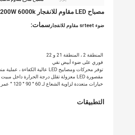
مصباح LED مقاوم للانفجار Srteet Light 200W 6000k إضاءة كاشفة سابقة IP66
سمات:
ضوء srteet مقاوم للانفجار
المنطقة 2 ، المنطقة 21 و 22
فوري على ضوء أبيض نقي
توفر محركات ومصابيح LED عالية الكفاءة ، عملية منخفضة التكلفة في التطبيقات الصناعية القاسية والثقيلة
مقصورة LED معزولة تقلل درجة الحرارة داخل مبيت السائق
خيارات متعددة لزاوية الشعاع لـ 60 ° 90 ° 120 ° عمر LED: 100000 ساعة
التطبيقات