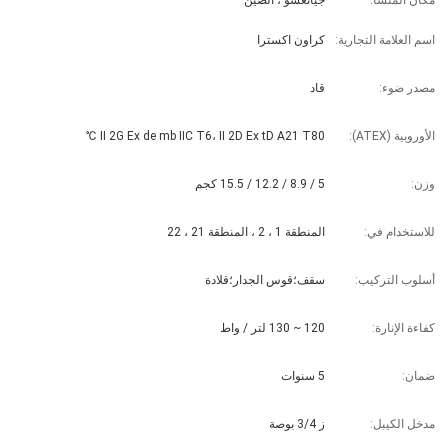
مكان المنشأ:
جيانغسو ، الصين
اسم العلامة التجارية:
كراون اكسترا
مصدر ضوء:
قاد
الأوروبية (ATEX):
II 2G Ex de mb IIC T6، II 2D Ex tD A21 T80 ℃
وزن:
5 / 8.9 / 12.2 / 15.5 كجم
للاستخدام في:
المنطقة 1 ، 2 ، المنطقة 21 ، 22
أسلوب التركيب:
سقف؛قوس الجدار؛قلادة
كفاءة الإنارة:
120 ~ 130 لتر / واط
ضمان:
5 سنوات
مدخل الكيبل:
ز 3/4 بوصة