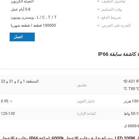
تفاصيل التغليف:
التعبئة الكرتون
وقت التسليم:
5-8 أيام عمل
شروط الدفع:
L / C ، T / T ، ويسترن يونيون
القدرة على العرض:
100000 قطعة / قطعة شهريا
اتصل
d IIC T6 T5 ؛ السابق tD A21 IP66
المنطقة 1 و 2 و 21 و 22
تطبيق:
T80 ℃ 
هرتز
عامل القوى:
＞ 0.95
50 واط
كفاءة الإنارة:
125-130
6000 ك
LE
مصباح شارع مقاوم للانفجار 6000k
إضاءة IP66 مقاومة للانفجار
,
,