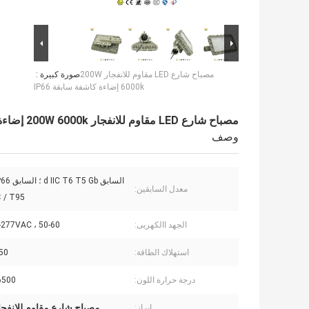
مصباح شارع LED مقاوم للانفجار 200W
صورة كبيرة :
6000k إضاءة كاشفة سابقة IP66
مصباح شارع LED مقاوم للانفجار 200W 6000k إضاءة كاشفة سابقة IP66
وصف
السابق  Gb
معدل السابقين:
/ T95 ℃
الجهد االكهربى:
100-277VAC ، 50-60 
استهلاك الطاقة:
-150
درجة حرارة اللون:
-6500
مصباح شارع مقاوم للانفجار D 200W
إبراز: