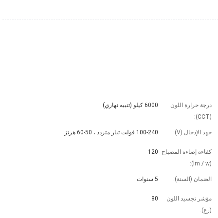
درجة حرارة اللون 
6000 كيلو (تنبيه نهاري)
(CCT):
جهد الإدخال (V):
100-240 فولت تيار متردد ، 50-60 هرتز
كفاءة إضاءة المصباح 
120
(lm / w):
الضمان (السنة):
5 سنوات
مؤشر تجسيد اللون 
80
(رع):