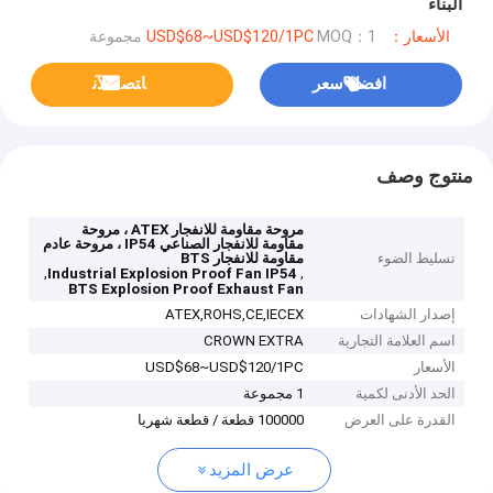
البناء
الأسعار：USD$68~USD$120/1PC
MOQ：1 مجموعة
افضل سعر
ﺎﺘﺼﻟ ﺍﻶﻧ
منتوج وصف
مروحة مقاومة للانفجار ATEX ، مروحة
مقاومة للانفجار الصناعي IP54 ، مروحة عادم
تسليط الضوء
مقاومة للانفجار BTS
,
,
Industrial Explosion Proof Fan IP54
BTS Explosion Proof Exhaust Fan
إصدار الشهادات
ATEX,ROHS,CE,IECEX
اسم العلامة التجارية
CROWN EXTRA
الأسعار
USD$68~USD$120/1PC
الحد الأدنى لكمية
1 مجموعة
القدرة على العرض
100000 قطعة / قطعة شهريا
عرض المزيد