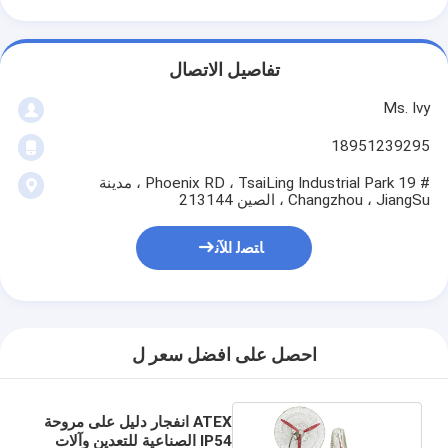
تفاصيل الاتصال
Ms. Ivy
18951239295
# 19 Phoenix RD ، TsaiLing Industrial Park ، مدينة
Changzhou ، JiangSu ، الصين 213144
ﺎﺘﺼﻟ ﺍﻶﻧ
احصل على افضل سعر ل
ATEX انفجار دليل على مروحة
IP54 الصناعية للتعدين وآلات