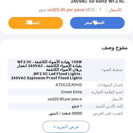
240VAC 50-60Hz WF2 IIC
الأسعار：usd25-85 per piece
MOQ：1 قطع
افضل سعر
ﺎﺘﺼﻟ ﺍﻶﻧ
منتوج وصف
150W بقيادة الأضواء الكاشفة ، WF2 IIC
بقيادة الأضواء الكاشفة ، 240VAC انفجار
تسليط الضوء
برهان الأضواء الكاشفة
,
,
WF2 IIC Led Flood Lights
240VAC Explosion Proof Flood Lights
إصدار الشهادات
ATEX,CE,ROHS
اسم العلامة التجارية
Crown Extra
الأسعار
usd25-85 per piece
الحد الأدنى لكمية
1 قطع
القدرة على العرض
50000 قطعة / الشهر
عرض المزيد