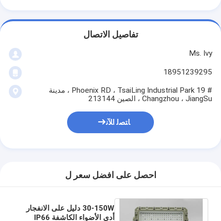
تفاصيل الاتصال
Ms. Ivy
18951239295
# 19 Phoenix RD ، TsaiLing Industrial Park ، مدينة
Changzhou ، JiangSu ، الصين 213144
ﺎﺘﺼﻟ ﺍﻶﻧ
احصل على افضل سعر ل
30-150W دليل على الانفجار
أدى الأضواء الكاشفة IP66