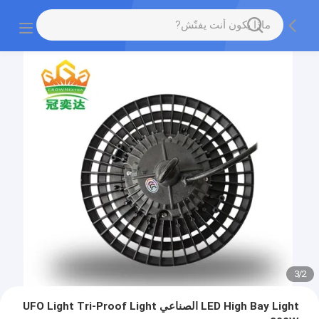
3
/
2
LED High Bay Light الصناعي UFO Light Tri-Proof Light