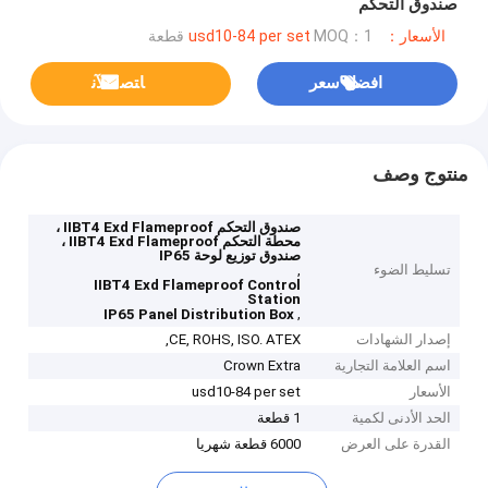
صندوق التحكم
الأسعار：usd10-84 per set
MOQ：1 قطعة
افضل سعر
ﺎﺘﺼﻟ ﺍﻶﻧ
منتوج وصف
صندوق التحكم IIBT4 Exd Flameproof ،
محطة التحكم IIBT4 Exd Flameproof ،
صندوق توزيع لوحة IP65
تسليط الضوء
,
IIBT4 Exd Flameproof Control
Station
,
IP65 Panel Distribution Box
إصدار الشهادات
CE, ROHS, ISO. ATEX,
اسم العلامة التجارية
Crown Extra
الأسعار
usd10-84 per set
الحد الأدنى لكمية
1 قطعة
القدرة على العرض
6000 قطعة شهريا