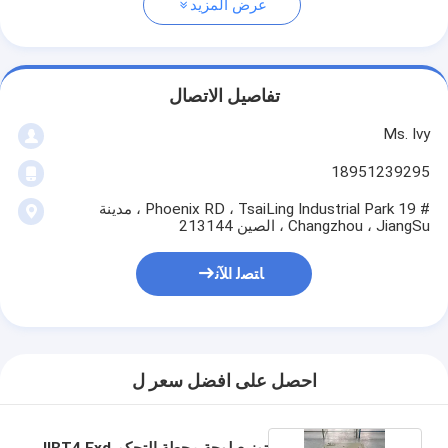
عرض المزيد
تفاصيل الاتصال
Ms. Ivy
18951239295
# 19 Phoenix RD ، TsaiLing Industrial Park ، مدينة
Changzhou ، JiangSu ، الصين 213144
ﺎﺘﺼﻟ ﺍﻶﻧ
احصل على افضل سعر ل
توزيع لوحة محطة التحكم IIBT4 Exd