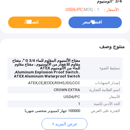
3/4 "ألومنيوم
الأسعار：USD6/PC
MOQ：1
افضل سعر
ﺎﺘﺼﻟ ﺍﻶﻧ
منتوج وصف
مفتاح الألمنيوم المقاوم للماء G 3/4 "، مفتاح
مقاوم للانفجار من الألومنيوم ، مفتاح مقاوم
تسليط الضوء
للماء من الألومنيوم ATEX
,
,
Aluminum Explosion Proof Switch
ATEX Aluminum Waterproof Switch
إصدار الشهادات
ATEX,CE,IECEX,ROHS,ISO,CCC
اسم العلامة التجارية
CROWN EXTRA
الأسعار
USD6/PC
الحد الأدنى لكمية
1
القدرة على العرض
100000 جهاز كمبيوتر شخصى شهريا
عرض المزيد