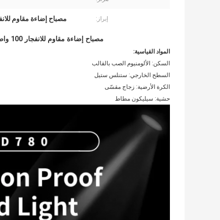
مصباح إضاءة مقاوم للانفجار 00
إبراز:
مصباح إضاءة مقاوم للانفجار 100 واط 150 واط 250 واط ATEX لصناعة الكيماويات النفطية
المواد القياسية:
السكن: الألومنيوم الصب بالقالب
السطح الخارجي: ستنلس ستيل
الكرة الأرضية: زجاج مقسّى
حشية: سيليكون مطاط