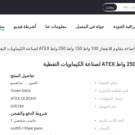
يبحث
اقبة الجودة
جولة في المعمل
معلومات عنا
أشرطة فيديو
منت
انفجار 100 واط 150 واط 250 واط ATEX لصناعة الكيماويات النفطية
تفاصيل المنتج:
مكان المنشأ:
الصين ， جيانغسو
اسم العلامة التجارية:
Crown Extra
إصدار الشهادات:
ATEX,CE,ROHS
رقم الموديل:
GYD780
شروط الدفع والشحن:
الحد الأدنى لكمية:
حاسب شخصي 1
الأسعار:
usd95-199per piece