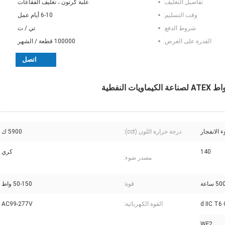
تفاصيل التغليف:
علبة كرتون ، تغليف الفقاعات
وقت التسليم:
6-10 أيام عمل
شروط الدفع:
تي / ت
القدرة على العرض:
100000 قطعة / الشهر
اتصل
 الانفجار
درجة حرارة اللون (cct):
5900 ك
140
كري
مصدر ضوء:
 ساعة
قوة:
50-150 واط
القوة الكهربائية:
AC99-277V
WF2