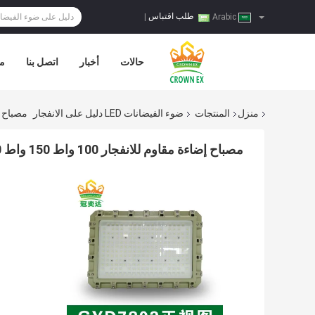
طلب اقتباس
|
Arabic
حالات
أخبار
اتصل بنا
مر
منزل
المنتجات
ضوء الفيضانات LED دليل على الانفجار
مصباح إضاءة مقاوم لل
مصباح إضاءة مقاوم للانفجار 100 واط 150 واط 250 واط ATEX لصناعة الكيماويات النفطية