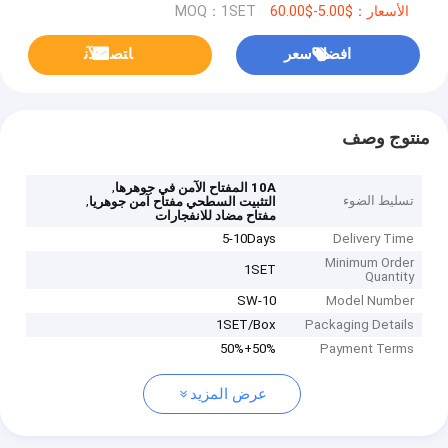
الأسعار：$5.00-$60.00
MOQ：1SET
افضل سعر
ﺎﺘﺼﻟ ﺍﻶﻧ
منتوج وصف
,
10A المفتاح الآمن في جوهرها
تسليط الضوء
,
التثبيت السطحي مفتاح آمن جوهريا
مفتاح مضاد للانفجارات
5-10Days
Delivery Time
Minimum Order
1SET
Quantity
SW-10
Model Number
1SET/Box
Packaging Details
50%+50%
Payment Terms
عرض المزيد