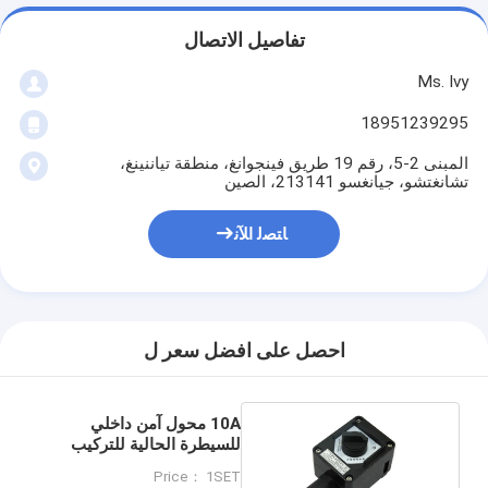
تفاصيل الاتصال
Ms. Ivy
18951239295
المبنى 2-5، رقم 19 طريق فينجوانغ، منطقة تياننينغ،
تشانغتشو، جيانغسو 213141، الصين
ﺎﺘﺼﻟ ﺍﻶﻧ
احصل على افضل سعر ل
10A محول آمن داخلي
للسيطرة الحالية للتركيب
السطحي
Price： 1SET