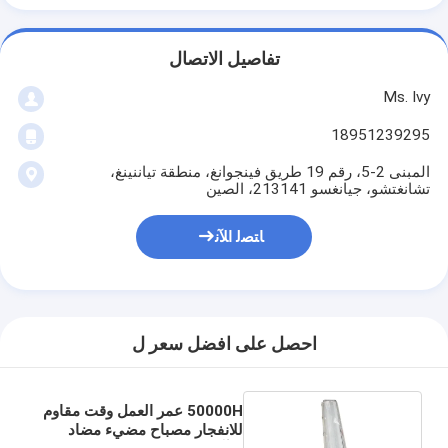
تفاصيل الاتصال
Ms. Ivy
18951239295
المبنى 2-5، رقم 19 طريق فينجوانغ، منطقة تياننينغ،
تشانغتشو، جيانغسو 213141، الصين
ﺎﺘﺼﻟ ﺍﻶﻧ
احصل على افضل سعر ل
50000H عمر العمل وقت مقاوم
للانفجار مصباح مضيء مضاد