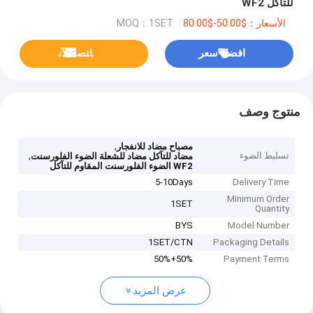
للتآكل WF2
الأسعار：$50.00-$80.00
MOQ：1SET
افضل سعر
ﺎﺘﺼﻟ ﺍﻶﻧ
منتوج وصف
,
مصباح مضاد للانفجار
تسليط الضوء
,
مضاد للتآكل مضاد للشعلة الضوء الفلورسنت
WF2 الضوء الفلورسنت المقاوم للتآكل
5-10Days
Delivery Time
Minimum Order
1SET
Quantity
BYS
Model Number
1SET/CTN
Packaging Details
50%+50%
Payment Terms
عرض المزيد