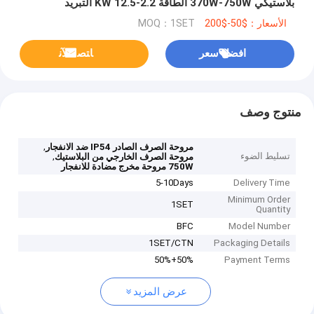
بلاستيكي 370W-750W الطاقة 2.2-12.5 KW التبريد
الأسعار：$50-$200
MOQ：1SET
افضل سعر
ﺎﺘﺼﻟ ﺍﻶﻧ
منتوج وصف
,
مروحة الصرف الصادر IP54 ضد الانفجار
تسليط الضوء
,
مروحة الصرف الخارجي من البلاستيك
750W مروحة مخرج مضادة للانفجار
5-10Days
Delivery Time
Minimum Order
1SET
Quantity
BFC
Model Number
1SET/CTN
Packaging Details
50%+50%
Payment Terms
عرض المزيد