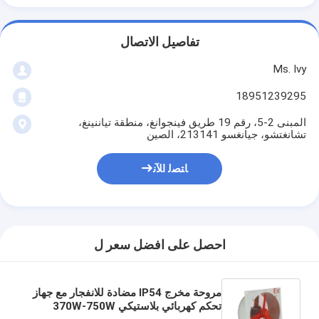
تفاصيل الاتصال
Ms. Ivy
18951239295
المبنى 2-5، رقم 19 طريق فينجوانغ، منطقة تياننينغ،
تشانغتشو، جيانغسو 213141، الصين
ﺎﺘﺼﻟ ﺍﻶﻧ
احصل على افضل سعر ل
مروحة مخرج IP54 مضادة للانفجار مع جهاز
تحكم كهربائي بلاستيكي 370W-750W