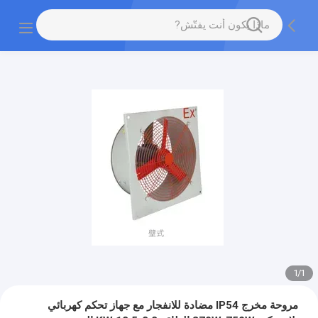
1
/
1
مروحة مخرج IP54 مضادة للانفجار مع جهاز تحكم كهربائي