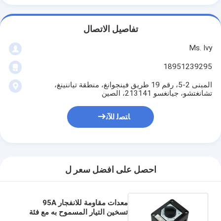
تفاصيل الاتصال
Ms. Ivy
18951239295
المبنى 2-5، رقم 19 طريق فينجوانغ، منطقة تياننينغ،
تشانغتشو، جيانغسو 213141، الصين
ﺎﺘﺼﻟ ﺍﻶﻧ
احصل على افضل سعر ل
معدات مقاومة للانفجار 95A
تسخين التيار المسموح به مع فئة