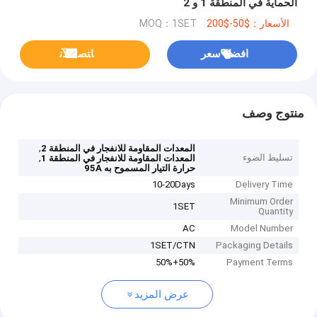
الحماية في المنطقة 1 و 2
الأسعار：$50-$200
MOQ：1SET
افضل سعر
ﺎﺘﺼﻟ ﺍﻶﻧ
منتوج وصف
,
المعدات المقاومة للانفجار في المنطقة 2
تسليط الضوء
,
المعدات المقاومة للانفجار في المنطقة 1
حرارة التيار المسموح به 95A
10-20Days
Delivery Time
Minimum Order
1SET
Quantity
AC
Model Number
1SET/CTN
Packaging Details
50%+50%
Payment Terms
عرض المزيد