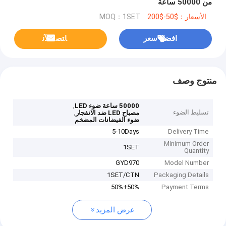
من 50000 ساعة
الأسعار：$50-$200
MOQ：1SET
افضل سعر
ﺎﺘﺼﻟ ﺍﻶﻧ
منتوج وصف
,
50000 ساعة ضوء LED
تسليط الضوء
,
مصباح LED ضد الانفجار
ضوء الفيضانات المضخم
5-10Days
Delivery Time
Minimum Order
1SET
Quantity
GYD970
Model Number
1SET/CTN
Packaging Details
50%+50%
Payment Terms
عرض المزيد