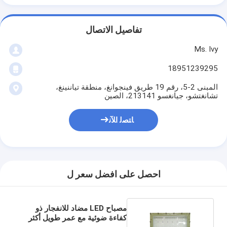
تفاصيل الاتصال
Ms. Ivy
18951239295
المبنى 2-5، رقم 19 طريق فينجوانغ، منطقة تياننينغ،
تشانغتشو، جيانغسو 213141، الصين
ﺎﺘﺼﻟ ﺍﻶﻧ
احصل على افضل سعر ل
مصباح LED مضاد للانفجار ذو
كفاءة ضوئية مع عمر طويل أكثر