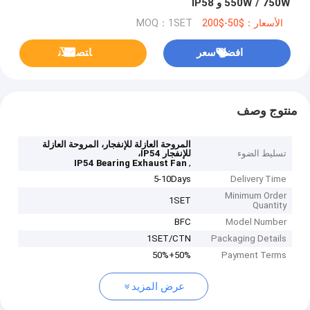
550W / 750W و IP58
الأسعار：$50-$200
MOQ：1SET
افضل سعر
ﺎﺘﺼﻟ ﺍﻶﻧ
منتوج وصف
المروحة العازلة للإنفجار، المروحة العازلة
تسليط الضوء
للإنفجار IP54،
,
IP54 Bearing Exhaust Fan
5-10Days
Delivery Time
Minimum Order
1SET
Quantity
BFC
Model Number
1SET/CTN
Packaging Details
50%+50%
Payment Terms
عرض المزيد