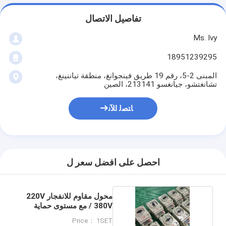
تفاصيل الاتصال
Ms. Ivy
18951239295
المبنى 2-5، رقم 19 طريق فينجوانغ، منطقة تياننينغ،
تشانغتشو، جيانغسو 213141، الصين
ﺎﺘﺼﻟ ﺍﻶﻧ
احصل على افضل سعر ل
محول مقاوم للانفجار 220V
/ 380V مع مستوى حماية
IP65
Price： 1SET