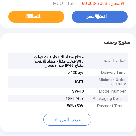
الأسعار：$5.00-$60.00
MOQ：1SET
افضل سعر
ﺎﺘﺼﻟ ﺍﻶﻧ
منتوج وصف
,
مفتاح مضاد للانفجار 220 فولت
تسليط الضوء
,
380 فولت مفتاح مضاد للانفجار
مفتاح IP65 ضد الانفجار
5-10Days
Delivery Time
Minimum Order
1SET
Quantity
SW-10
Model Number
1SET/Box
Packaging Details
50%+50%
Payment Terms
عرض المزيد