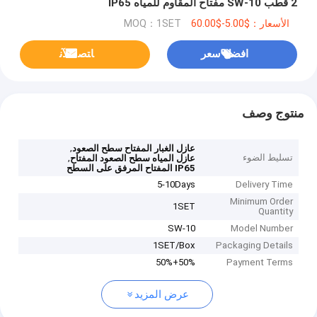
2 قطب SW-10 مفتاح المقاوم للمياه IP65
الأسعار：$5.00-$60.00
MOQ：1SET
افضل سعر
ﺎﺘﺼﻟ ﺍﻶﻧ
منتوج وصف
,
عازل الغبار المفتاح سطح الصعود
تسليط الضوء
,
عازل المياه سطح الصعود المفتاح
IP65 المفتاح المرفق على السطح
5-10Days
Delivery Time
Minimum Order
1SET
Quantity
SW-10
Model Number
1SET/Box
Packaging Details
50%+50%
Payment Terms
عرض المزيد