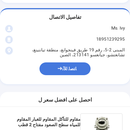
تفاصيل الاتصال
Ms. Ivy
18951239295
المبنى 2-5، رقم 19 طريق فينجوانغ، منطقة تياننينغ،
تشانغتشو، جيانغسو 213141، الصين
ﺎﺘﺼﻟ ﺍﻶﻧ
احصل على افضل سعر ل
مقاوم للتآكل المقاوم للغبار المقاوم
للمياه سطح الصعود مفتاح 2 قطب