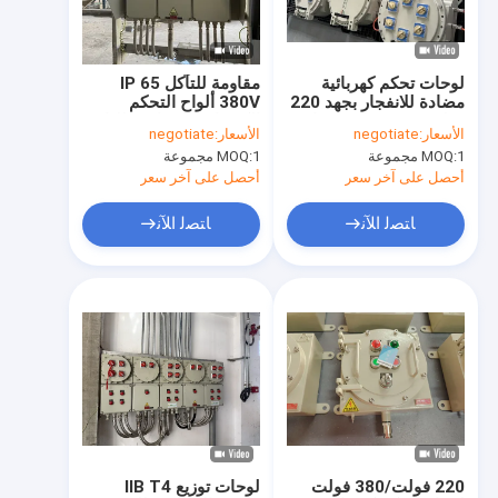
معلومات عنا
جولة في المعمل
لوحات تحكم كهربائية
مقاومة للتآكل IP 65
مضادة للانفجار بجهد 220
380V ألواح التحكم
مراقبة الجودة
فولت/380 فولت، خزانة
الكهربائية المقاومة للنار
الأسعار:
negotiate
الأسعار:
negotiate
لوحة قاطع مقاومة
1 مجموعة
MOQ:
1 مجموعة
MOQ:
للانفجار لمصفاة النفط،
اتصل بنا
منطقة 1/منطقة 21
أحصل على آخر سعر
أحصل على آخر سعر
أخبار
ﺎﺘﺼﻟ ﺍﻶﻧ
ﺎﺘﺼﻟ ﺍﻶﻧ
حالات
إضاءة LED مقاومة للانفجار
أضواء LED عالية خليج واقية من الانفجار
ضوء الفيضانات LED دليل على الانفجار
220 فولت/380 فولت
لوحات توزيع IIB T4