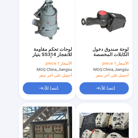
لوحة صندوق دخول
لوحات تحكم مقاومة
الكابلات المخصصة
للانفجار SS314 بتيار
مقاومة للانفجار معتمدة
مقنن 225 أمبير وعلامة
الأسعار:
1 piece
الأسعار:
1 piece
EX II 2 G Ex Db Eb IIC
ATEX CNEX ISO9001
MOQ:
China,Jiangsu
MOQ:
China,Jiangsu
للحماية لأنظمة كهربائية
T6 Gb II 2 D Ex Tb IIIC
في المناطق الخطرة
T80 درجة مئوية Db IP66
أحصل على آخر سعر
أحصل على آخر سعر
مطابقة
ﺎﺘﺼﻟ ﺍﻶﻧ
ﺎﺘﺼﻟ ﺍﻶﻧ
مسكن
منتجات
أشرطة فيديو