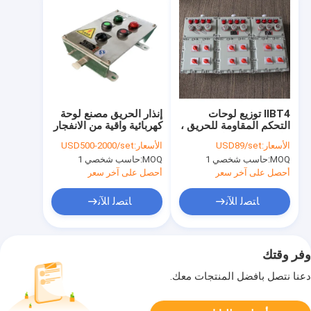
IIBT4 توزيع لوحات
إنذار الحريق مصنع لوحة
التحكم المقاومة للحريق ،
كهربائية واقية من الانفجار
حاوية لوحة التحكم
Station 316SS
الأسعار:
USD89/set
الأسعار:
USD500-2000/set
المقاومة للانفجار
MOQ:
حاسب شخصي 1
MOQ:
حاسب شخصي 1
أحصل على آخر سعر
أحصل على آخر سعر
ﺎﺘﺼﻟ ﺍﻶﻧ
ﺎﺘﺼﻟ ﺍﻶﻧ
وفر وقتك
دعنا نتصل بأفضل المنتجات معك.