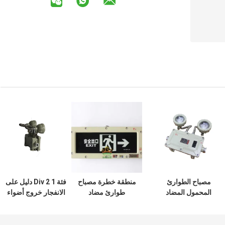
مصباح الطوارئ
منطقة خطرة مصباح
فئة 1 Div 2 دليل على
المحمول المضاد
طوارئ مضاد
الانفجار خروج أضواء
للهب Ex D IIB Well
للاشتعال 3 وات 3.6
الطوارئ جدار سطح
Glass Light سريع
فولت قابل لإعادة
جبل 220V
الشحن
الشحن