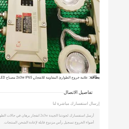
,
بطاقة:
علامة خروج الطوارئ المقاومة للانفجار
2x3w IP65 مصباح LED للطوارئ مقاوم للانفجار
تفاصيل الاتصال
إرسال استفسارك مباشرة لنا