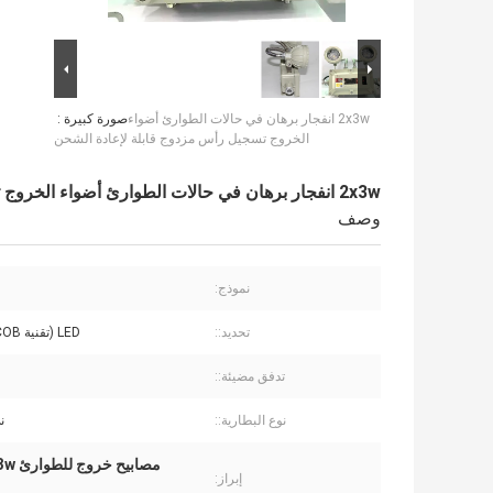
2x3w انفجار برهان في حالات الطوارئ أضواء
صورة كبيرة :
الخروج تسجيل رأس مزدوج قابلة لإعادة الشحن
2x3w انفجار برهان في حالات الطوارئ أضواء الخروج تسجيل رأس مزدوج قابلة لإعادة الشحن
وصف
نموذج:
تحديد::
LED (تقنية COB الجديدة)
تدفق مضيئة::
نوع البطارية::
ن
مصابيح خروج للطوارئ 2x3w مقاومة للانفجار
إبراز: