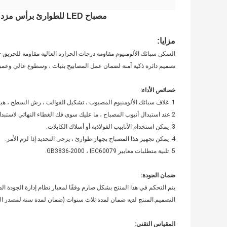
مصباح LED للطوارئ برأس مزدوج قابل لإعادة الشحن مقاوم للانفجار من ATEX
مزايا:
تصميم دائرة ذكية آمنة لضمان عمل المصابيح بثبات ، وسطوع عالي وعمر ط
خصائص الأداء:
1. غلاف سبائك الألومنيوم المصبوب ، تشكيل القوالب ، رش السطح ، هيكل خفيف
2 عند استبدال أنبوب المصباح ، ما عليك سوى فك الغطاء النهائي لاستبدال أنبوب المصباح مباشرة ، ولا توجد مفصلات على الغلاف.
3. يمكن استخدام الأنابيب الفولاذية أو أسلاك الكابلات.
4. يمكن تجهيز هذا المصباح بجهاز طوارئ ، يرجى التحديد إذا لزم الأمر.
5. تلبية متطلبات معايير GB3836-2000 ، IEC60079.
ضمان الجودة:
التصميم.المنتج لديه ضمان لمدة ثلاث سنوات (ضمان لمدة سنة لمصدر ا
المقياس التقني: