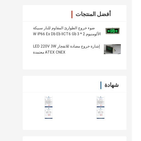
أفضل المنتجات
ضوء خروج الطوارئ المقاوم للنار سبيكة
الألومنيوم 2 * 3 W IP66 Ex Db Eb IICT6 Gb
إشارة خروج مضادة للانفجار LED 220V 3W
ATEX CNEX معتمدة
شهادة