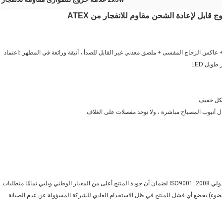
السكن سبائك الألومنيوم مقاومة درجات الحرارة العالية مقاومة للحريق + عاكس الزجاج المقسى + ملصق معدني غير القابل للصدأ ، أنيقة ورائعة في المظهر ؛اعتماد 
ويل LED
يتم التحكم في هذا المنتج بشكل صارم وفقًا لمعيار نظام إدارة الجودة الدولي ISO9001: 2008 لضمان أن جودة المنتج أعلى من المعيار الوطني ويلبي تمامًا متطلبات
لضوء).يخضع أي فشل للمنتج في ظل الاستخدام العادي للشركة المسؤولة عن عدم الصيانة.