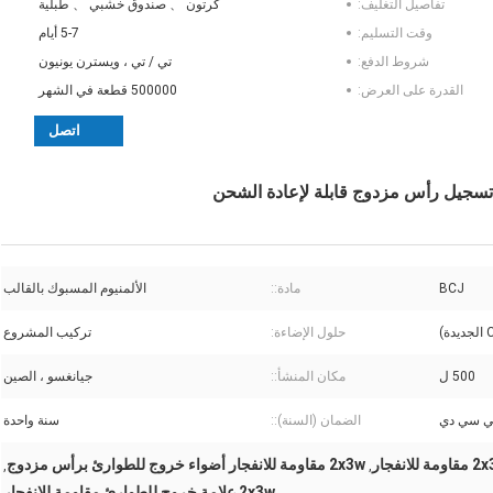
تفاصيل التغليف:
كرتون 、 صندوق خشبي 、 طبلية
وقت التسليم:
5-7 أيام
شروط الدفع:
تي / تي ، ويسترن يونيون
القدرة على العرض:
500000 قطعة في الشهر
اتصل
BCJ
مادة::
الألمنيوم المسبوك بالقالب
حلول الإضاءة:
تركيب المشروع
500 ل
مكان المنشأ::
جيانغسو ، الصين
ي سي دي
الضمان (السنة)::
سنة واحدة
2x3w مقاومة للانفجار أضواء خروج للطوارئ برأس مزدوج
,
,
2x3w علامة خروج للطوارئ مقاومة للانفجار