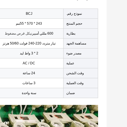
نموذج رقم.
BCJ
حجم المنتج
243 * 570 * 55
مم
بطارية
600 مللي أمبير
نيكل قرص مضغوط
مساهمة الجهد
تيار متردد 220-240 فولت 50/60 هرتز
مصدر ضوء
2 * 3 واط ليد
عملية
AC / DC
وقت الشحن
24 ساعة
وقت العملية
3 ساعات
ضمان
سنة واحدة