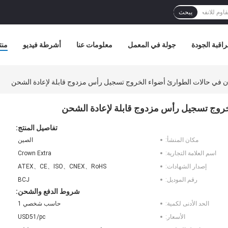
يبحث
اقبة الجودة
جولة في المعمل
معلومات عنا
أشرطة فيديو
منت
تفاصيل المنتج:
مكان المنشأ:
الصين
اسم العلامة التجارية:
Crown Extra
إصدار الشهادات:
ATEX、CE、ISO、CNEX、RoHS
رقم الموديل:
BCJ
شروط الدفع والشحن:
الحد الأدنى لكمية:
حاسب شخصي 1
الأسعار:
USD51/pc