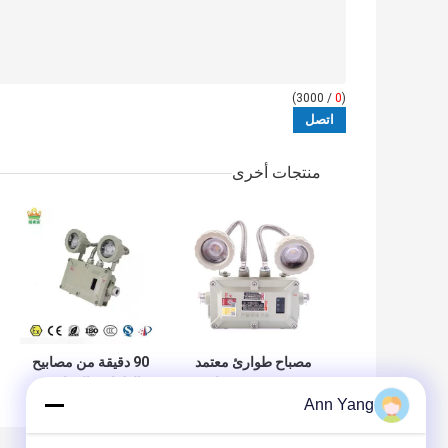
/ 3000)
0
(
منتجات أخرى
مصباح طوارئ معتمد
90 دقيقة من مصابيح
من ATEX مضاد
الطوارئ المقاومة
Ann Yang
للاشتعال مع منطقة
للاشتعال للمواقع
البطارية 1 2
الخطرة ذات البقع
المزدوجة