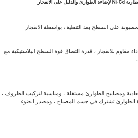
على الانفجار
غلاف مصنوع من سبائك الألومنيوم عالية القوة المصبوبة على السطح بعد التنظيف بواسطة الانفجار 
هيكل مدمج للقشرة ، قوة مادية عالية الكثافة ، أداء مقاوم للانفجار ، قدرة التصاق قوة السطح البلاستيكية مع 
مصابيح الطوارئ الخاصة في مصابيح الطوارئ العادية ومصابيح الطوارئ مستقلة ، ومناسبة لتركيب الظروف ، 
وإضاءة أضواء الطوارئ ، والإضاءة العادية وإضاءة الطوارئ تشترك في جسم المصباح ، ومصدر الضوء 