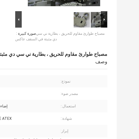
مصباح طوارئ مقاوم للحريق ، بطارية ني سي
صورة كبيرة :
دي مثبتة في السقف عاكس
مصباح طوارئ مقاوم للحريق ، بطارية ني سي دي مث
وصف
نموذج:
مصدر ضوء:
استعمال::
إضاءة
شهادة::
CE ATEX بنفا
إبراز: