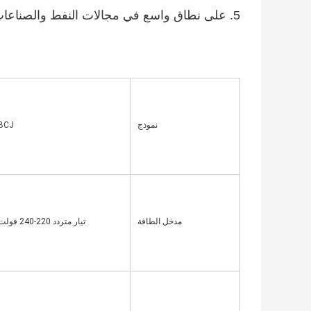
5. على نطاق واسع في مجالات النفط والصناعات الكيماوية ورحلات الفضاء ومصنع الذخائر وهلم جرا.
نموذج
BCJ
مدخل الطاقة
تيار متردد 220-240 فولت