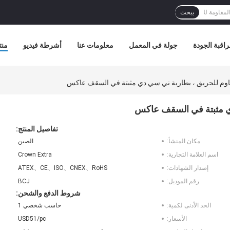
يبحث
اقبة الجودة
جولة في المعمل
معلومات عنا
أشرطة فيديو
منت
وم للحريق ، بطارية ني سي دي مثبتة في السقف عاكس
ي مثبتة في السقف عاكس
تفاصيل المنتج:
مكان المنشأ:
الصين
اسم العلامة التجارية:
Crown Extra
إصدار الشهادات:
ATEX、CE、ISO、CNEX、RoHS
رقم الموديل:
BCJ
شروط الدفع والشحن:
الحد الأدنى لكمية:
حاسب شخصي 1
الأسعار:
USD51/pc