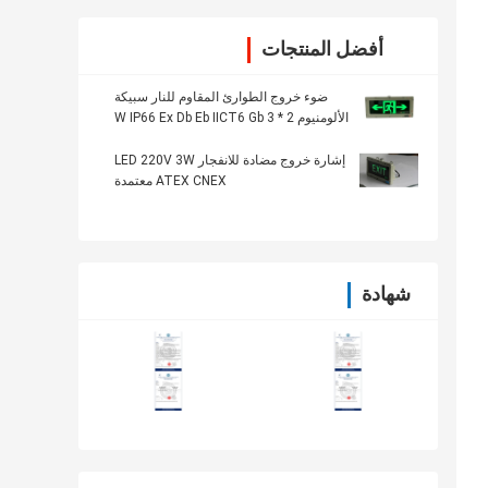
أفضل المنتجات
ضوء خروج الطوارئ المقاوم للنار سبيكة
الألومنيوم 2 * 3 W IP66 Ex Db Eb IICT6 Gb
إشارة خروج مضادة للانفجار LED 220V 3W
ATEX CNEX معتمدة
شهادة