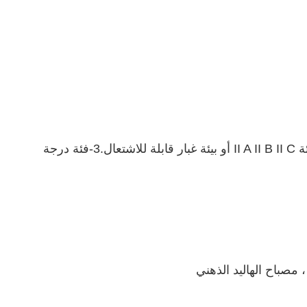
2- الغازات المتفجرة أو الغبار القابل للاشتعال: فئة II A II B II C أو بيئة غبار قابلة للاشتعال.3-فئة درجة 