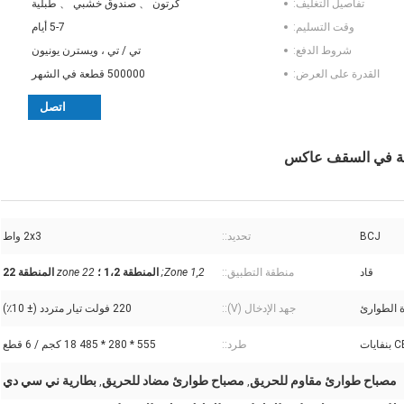
تفاصيل التغليف:
كرتون 、 صندوق خشبي 、 طبلية
وقت التسليم:
5-7 أيام
شروط الدفع:
تي / تي ، ويسترن يونيون
القدرة على العرض:
500000 قطعة في الشهر
اتصل
بتة في السقف عاكس
BCJ
تحديد::
2x3 واط
قاد
منطقة التطبيق::
Zone 1,2;
المنطقة 1،2 ؛
zone 22
المنطقة 22
 الطوارئ
جهد الإدخال (V)::
220 فولت تيار متردد (± 10٪)
يات
طرد::
555 * 280 * 485 18 كجم / 6 قطع
مصباح طوارئ مقاوم للحريق
مصباح طوارئ مضاد للحريق
بطارية ني سي دي
,
,