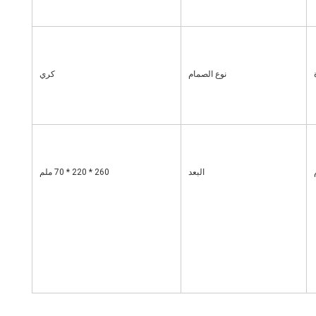
نوع الصمام
كري
البعد
260 * 220 * 70 ملم