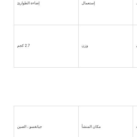
إستعمال
إضاءة الطوارئ
وزن
2.7 كجم
مكان المنشأ
جيانغسو ، الصين