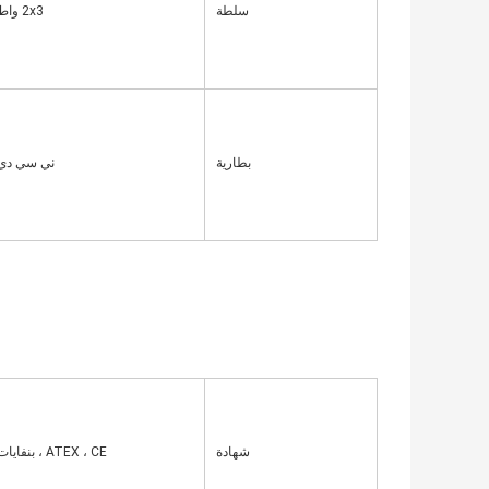
سلطة
2x3 واط
بطارية
ني سي دي
شهادة
ATEX ، CE ، بنفايات