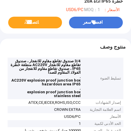
خطرة IP65 أداة 20A
الأسعار：USD6/PC
MOQ：1
افضل سعر
ﺎﺘﺼﻟ ﺍﻶﻧ
منتوج وصف
3/4 صندوق تقاطع مقاوم للانفجار ، صندوق
تقاطع مقاوم للانفجار AC220V منطقة خطرة
IP65 ، صندوق تقاطع مقاوم للانفجار من
الفولاذ المقاوم للصدأ
,
تسليط الضوء
AC220V explosion proof junction box
hazardous area IP65
,
explosion proof junction box
stainless steel
إصدار الشهادات
ATEX,CE,IECEX,ROHS,ISO,CCC
اسم العلامة التجارية
CROWN EXTRA
الأسعار
USD6/PC
الحد الأدنى لكمية
1
القدرة على العرض
100000 جهاز كمبيوتر شخصى شهريا