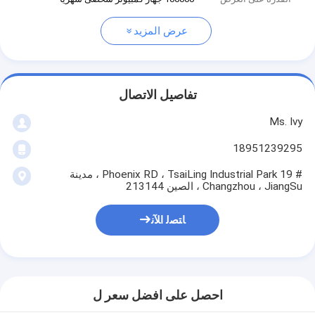
عرض المزيد
تفاصيل الاتصال
Ms. Ivy
18951239295
# 19 Phoenix RD ، TsaiLing Industrial Park ، مدينة
Changzhou ، JiangSu ، الصين 213144
ﺎﺘﺼﻟ ﺍﻶﻧ
احصل على افضل سعر ل