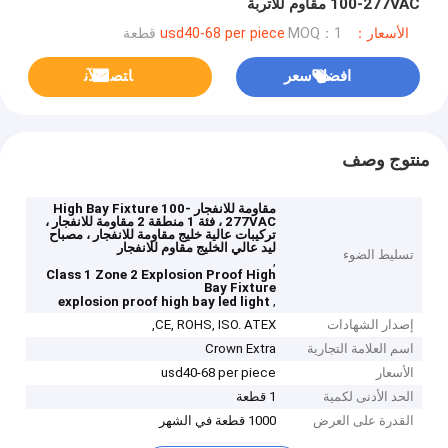
100-277VAC مقاوم للأتربة
الأسعار：usd40-68 per piece
MOQ：1 قطعة
افضل سعر
ﺎﺘﺼﻟ ﺍﻶﻧ
منتوج وصف
مقاومة للانفجار High Bay Fixture 100-
277VAC ، فئة 1 منطقة 2 مقاومة للانفجار ،
تركيبات عالية خليج مقاومة للانفجار ، مصباح
ليد عالي الخليج مقاوم للانفجار
تسليط الضوء
,
Class 1 Zone 2 Explosion Proof High
Bay Fixture
,
explosion proof high bay led light
إصدار الشهادات
CE, ROHS, ISO. ATEX,
اسم العلامة التجارية
Crown Extra
الأسعار
usd40-68 per piece
الحد الأدنى لكمية
1 قطعة
القدرة على العرض
1000 قطعة في الشهر