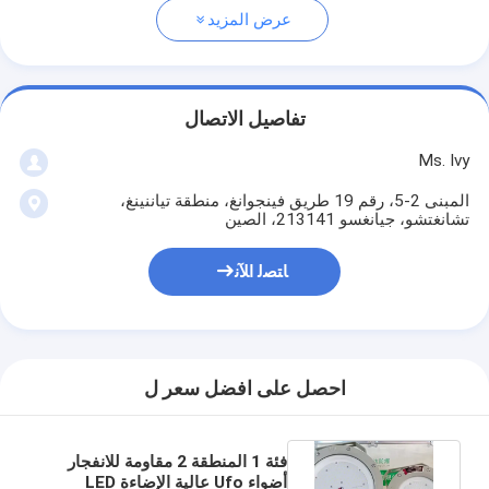
عرض المزيد
تفاصيل الاتصال
Ms. Ivy
المبنى 2-5، رقم 19 طريق فينجوانغ، منطقة تياننينغ،
تشانغتشو، جيانغسو 213141، الصين
ﺎﺘﺼﻟ ﺍﻶﻧ
احصل على افضل سعر ل
فئة 1 المنطقة 2 مقاومة للانفجار
أضواء Ufo عالية الإضاءة LED