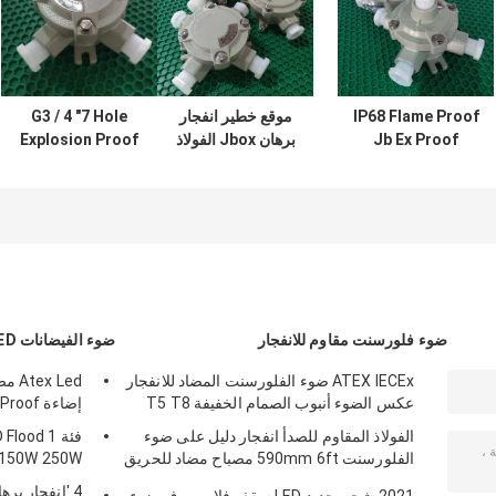
IP68 Flame Proof
موقع خطير انفجار
G3 / 4 "7 Hole
Jb Ex Proof
برهان Jbox الفولاذ
Explosion Proof
Junction Box
المقاوم للصدأ IP68
Junction Box
Jbox Exd II C T6
80KPa
Manufacturer
Gb Ex-Mark
Digital Class 1
Division 2
Junction Box
ضوء فلورسنت مقاوم للانفجار
ضوء الفيضانات LED دليل على الانفجار
ATEX IECEx ضوء الفلورسنت المضاد للانفجار
 Led
عكس الضوء أنبوب الصمام الخفيفة T5 T8
إضاءة LED 1120w 150w 185w Anti Proof
الفولاذ المقاوم للصدأ انفجار دليل على ضوء
فئة 1 od
الفلورسنت 590mm 6ft مصباح مضاد للحريق
 150W 250W
في حالات الطوارئ