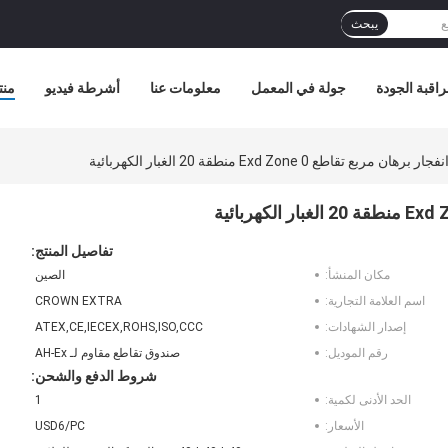
يبحث
اقبة الجودة
جولة في المعمل
معلومات عنا
أشرطة فيديو
منت
تفاصيل المنتج:
مكان المنشأ:
الصين
اسم العلامة التجارية:
CROWN EXTRA
إصدار الشهادات:
ATEX,CE,IECEX,ROHS,ISO,CCC
رقم الموديل:
صندوق تقاطع مقاوم لـ AH-Ex
شروط الدفع والشحن:
الحد الأدنى لكمية:
1
الأسعار:
USD6/PC