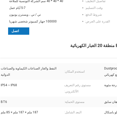
تفاصيل التغليف:
40 * 40 * 40 سم الشركة التونسية للملاحة
وقت التسليم:
5-7 أيام عمل
شروط الدفع:
تي / تي ، ويسترن يونيون
القدرة على العرض:
100000 جهاز كمبيوتر شخصى شهريا
اتصل
Dustproo
النفط والغاز الصناعات الكيماوية والصناعات
استخدم المكان:
الدوائية
مستوي رقم التعريف
IP54 ~ IP68
الألكتروني:
هان سابق
مستوى الحماية:
BT6
البعد الشامل:
187 ملم × 187 ملم × 85 ملم