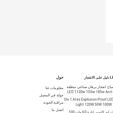
حول
Atex مصباح انفجار برهان صناعي منطقة
معلومات عنا
جولة في المعمل
Div 1 Atex Explosion Proof LED Flo
مراقبة الجودة
Light 120W 50W 100W
اتصل بنا
4 'انفجار برهان ليد كانوبي إنارة 60 وات 100