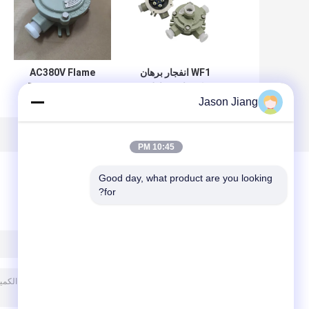
WF1 انفجار برهان
AC380V Flame
كهربائي تقاطع
Proof Junction
Jason Jiang
صندوق يموت صب
Box Cable
ألومنيوم IP65 2 3
Terminal Box Ip65
مداخل أفق
10:45 PM
Good day, what product are you looking 
for?
ترك رسالة