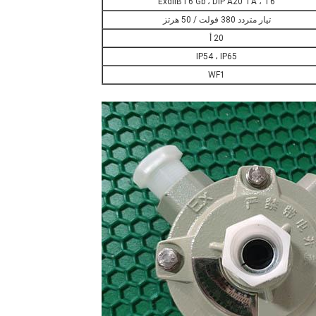
ExdⅡBT6 Gb ، DIP A20 TA ، T6
تيار متردد 380 فولت / 50 هرتز
20 أ
IP54 ، IP65
WF1