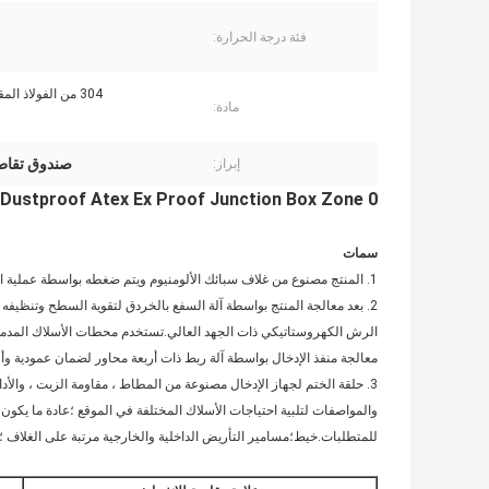
فئة درجة الحرارة:
304 من الفولاذ المقاوم للصدأ
مادة:
صندوق تقاطع
إبراز:
Dustproof Atex Ex Proof Junction Box Zone 0 و Zone 20 صندوق تقاطع كهربائي
سمات
1. المنتج مصنوع من غلاف سبائك الألومنيوم ويتم ضغطه بواسطة عملية الصب "صب القوالب ذات درجة الحرارة العالية لمرة واحدة".
2. بعد معالجة المنتج بواسطة آلة السفع بالخردق لتقوية السطح وتنظيف
معالجة منفذ الإدخال بواسطة آلة ربط ذات أربعة محاور لضمان عمودية وأفق
3. حلقة الختم لجهاز الإدخال مصنوعة من المطاط ، مقاومة الزيت ، والأ
للمتطلبات.خيط؛مسامير التأريض الداخلية والخارجية مرتبة على الغلاف ؛أ