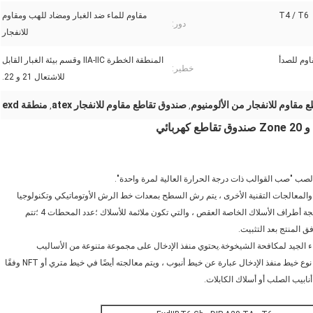
T4 / T6
مقاوم للماء ضد الغبار ومضاد للهب ومقاوم
دور:
للانفجار
المنطقة الخطرة IIA-IIC وقسم بيئة الغبار القابل
خطير:
للاشتعال 21 و 22.
 مقاوم للانفجار من الألومنيوم
صندوق تقاطع مقاوم للانفجار atex
منطقة exd
,
,
ه والمعالجات التقنية الأخرى ، يتم رش السطح بمعدات خط الرش الأوتوماتيكي وتكنولوجيا
الرش الكهروستاتيكي ذات الجهد العالي.تستخدم محطات الأسلاك المدمجة أطراف الأسلاك الخاصة العقص ، والتي تكون ملائمة للأسلاك ؛عدد المحطات 4 ؛تتم
 المنتج بعد التثبيت.
داء الجيد لمكافحة الشيخوخة.يحتوي منفذ الإدخال على مجموعة متنوعة من الأساليب
والمواصفات لتلبية احتياجات الأسلاك المختلفة في الموقع ؛عادة ما يكون نوع خيط منفذ الإدخال عبارة عن خيط أنبوب ، ويتم معالجته أيضًا في خيط متري أو NFT وفقًا
نابيب الصلب أو أسلاك الكابلات.