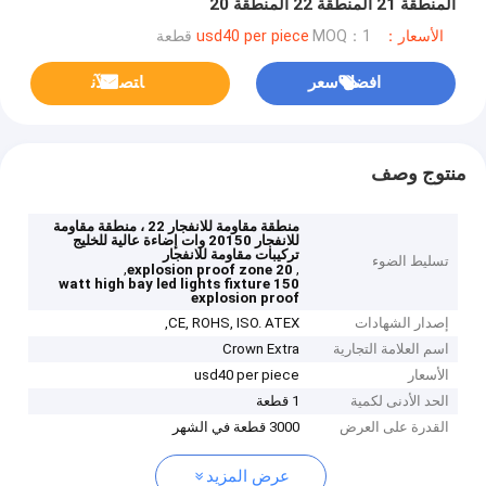
المنطقة 21 المنطقة 22 المنطقة 20
الأسعار：usd40 per piece
MOQ：1 قطعة
افضل سعر
ﺎﺘﺼﻟ ﺍﻶﻧ
منتوج وصف
منطقة مقاومة للانفجار 22 ، منطقة مقاومة
للانفجار 20150 وات إضاءة عالية للخليج
تركيبات مقاومة للانفجار
تسليط الضوء
,
,
explosion proof zone 20
150 watt high bay led lights fixture
explosion proof
إصدار الشهادات
CE, ROHS, ISO. ATEX,
اسم العلامة التجارية
Crown Extra
الأسعار
usd40 per piece
الحد الأدنى لكمية
1 قطعة
القدرة على العرض
3000 قطعة في الشهر
عرض المزيد