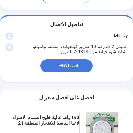
تفاصيل الاتصال
Ms. Ivy
المبنى 2-5، رقم 19 طريق فينجوانغ، منطقة تياننينغ،
تشانغتشو، جيانغسو 213141، الصين
ﺎﺘﺼﻟ ﺍﻶﻧ
احصل على افضل سعر ل
150 واط عالية خليج الصمام الاضواء
لاعبا اساسيا للانفجار المنطقة 21
المنطقة 22 المنطقة 20