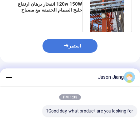
120w 150W انفجار برهان ارتفاع
خليج الصمام الخفيفة مع مصباح
محطة الغاز جهاز الطوارئ
استمر
المنتجات الموصى بها
Jason Jiang
1:33 PM
Good day, what product are you looking for?
مصابيح ألومنيوم
إضاءة LED مضادة
إضاءة LED م
المتحالفة ضد الانفجار
للانفجار قابلة للتخصيص
للانفجار 50 واط