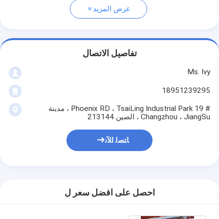
عرض المزيد
تفاصيل الاتصال
Ms. Ivy
18951239295
# 19 Phoenix RD ، TsaiLing Industrial Park ، مدينة
Changzhou ، JiangSu ، الصين 213144
ﺎﺘﺼﻟ ﺍﻶﻧ
احصل على افضل سعر ل