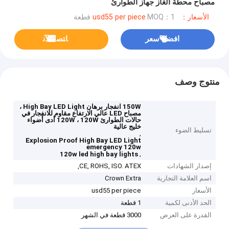
مصباح محطة الغاز جهاز الطوارئ
الأسعار：usd55 per piece
MOQ：1 قطعة
افضل سعر
ﺎﺘﺼﻟ ﺍﻶﻧ
منتوج وصف
150W انفجار برهان High Bay LED Light ،
مصباح LED عالي الارتفاع مقاوم للانفجار في
حالات الطوارئ 120W ، 120W أدى أضواء
خليج عالية
تسليط الضوء
,
Explosion Proof High Bay LED Light
emergency 120w
,
120w led high bay lights
إصدار الشهادات
CE, ROHS, ISO. ATEX,
اسم العلامة التجارية
Crown Extra
الأسعار
usd55 per piece
الحد الأدنى لكمية
1 قطعة
القدرة على العرض
3000 قطعة في الشهر