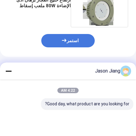
الإضاءة 80W ملعب إسقاط
بيئة الغاز
استمر
المنتجات الموصى بها
Jason Jiang
4:22 AM
Good day, what product are you looking for?
ATEX/IECEx 2025
مصابيح ألومنيوم
إضاءة LED م
new shipping LED
المتحالفة ضد الانفجار
للانفجار قابلة ل