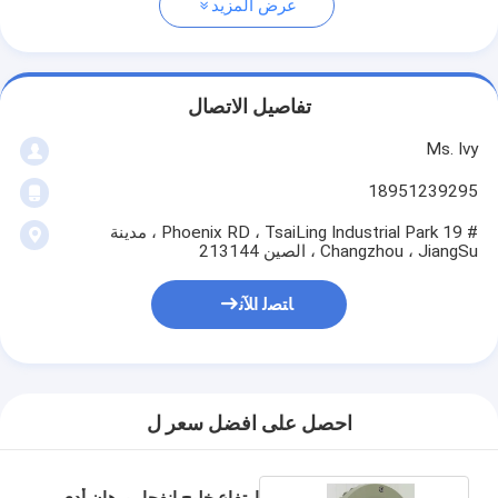
عرض المزيد
تفاصيل الاتصال
Ms. Ivy
18951239295
# 19 Phoenix RD ، TsaiLing Industrial Park ، مدينة
Changzhou ، JiangSu ، الصين 213144
ﺎﺘﺼﻟ ﺍﻶﻧ
احصل على افضل سعر ل
ارتفاع خليج انفجار برهان أدى