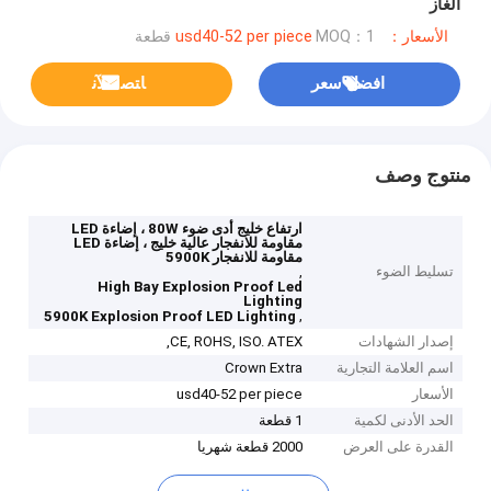
الغاز
الأسعار：usd40-52 per piece
MOQ：1 قطعة
افضل سعر
ﺎﺘﺼﻟ ﺍﻶﻧ
منتوج وصف
ارتفاع خليج أدى ضوء 80W ، إضاءة LED
مقاومة للانفجار عالية خليج ، إضاءة LED
مقاومة للانفجار 5900K
تسليط الضوء
,
High Bay Explosion Proof Led
Lighting
,
5900K Explosion Proof LED Lighting
إصدار الشهادات
CE, ROHS, ISO. ATEX,
اسم العلامة التجارية
Crown Extra
الأسعار
usd40-52 per piece
الحد الأدنى لكمية
1 قطعة
القدرة على العرض
2000 قطعة شهريا