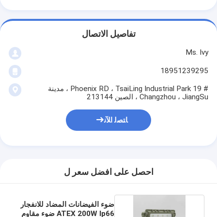
تفاصيل الاتصال
Ms. Ivy
18951239295
# 19 Phoenix RD ، TsaiLing Industrial Park ، مدينة
Changzhou ، JiangSu ، الصين 213144
ﺎﺘﺼﻟ ﺍﻶﻧ
احصل على افضل سعر ل
ضوء الفيضانات المضاد للانفجار
ATEX 200W Ip66 ضوء مقاوم