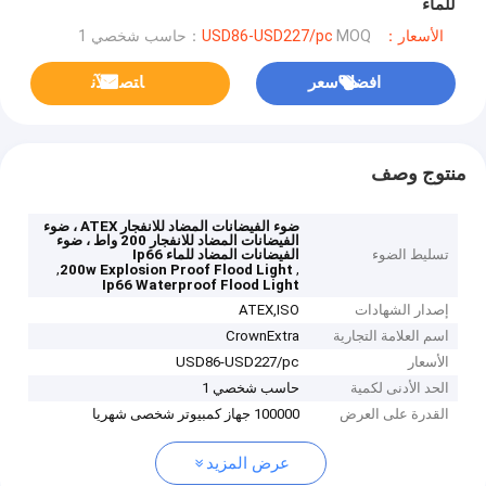
للماء
الأسعار：USD86-USD227/pc
MOQ：حاسب شخصي 1
افضل سعر
ﺎﺘﺼﻟ ﺍﻶﻧ
منتوج وصف
ضوء الفيضانات المضاد للانفجار ATEX ، ضوء
الفيضانات المضاد للانفجار 200 واط ، ضوء
تسليط الضوء
الفيضانات المضاد للماء Ip66
,
,
200w Explosion Proof Flood Light
Ip66 Waterproof Flood Light
إصدار الشهادات
ATEX,ISO
اسم العلامة التجارية
CrownExtra
الأسعار
USD86-USD227/pc
الحد الأدنى لكمية
حاسب شخصي 1
القدرة على العرض
100000 جهاز كمبيوتر شخصى شهريا
عرض المزيد