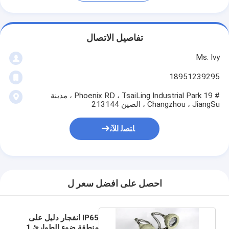
تفاصيل الاتصال
Ms. Ivy
18951239295
# 19 Phoenix RD ، TsaiLing Industrial Park ، مدينة
Changzhou ، JiangSu ، الصين 213144
ﺎﺘﺼﻟ ﺍﻶﻧ
احصل على افضل سعر ل
IP65 انفجار دليل على
منطقة ضوء الطوارئ 1