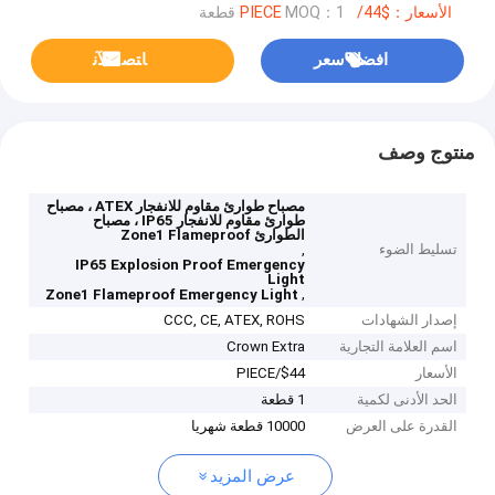
الأسعار：$44/PIECE
MOQ：1 قطعة
افضل سعر
ﺎﺘﺼﻟ ﺍﻶﻧ
منتوج وصف
مصباح طوارئ مقاوم للانفجار ATEX ، مصباح
طوارئ مقاوم للانفجار IP65 ، مصباح
الطوارئ Zone1 Flameproof
تسليط الضوء
,
IP65 Explosion Proof Emergency
Light
,
Zone1 Flameproof Emergency Light
إصدار الشهادات
CCC, CE, ATEX, ROHS
اسم العلامة التجارية
Crown Extra
الأسعار
$44/PIECE
الحد الأدنى لكمية
1 قطعة
القدرة على العرض
10000 قطعة شهريا
عرض المزيد