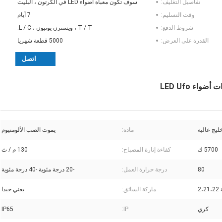
تفاصيل التغليف:
سوف تكون معبأة أضواء LED في الكرتون ، البليت
وقت التسليم:
7 أيام
شروط الدفع:
T / T ، ويسترن يونيون ، L / C.
القدرة على العرض:
5000 قطعة شهريا
اتصل
ليج عالية
مادة:
يموت الصب الألومنيوم
5700 ك
كفاءة إنارة المصباح:
130 م / ث
80
درجة حرارة العمل:
-20 درجة مئوية -40 درجة مئوية
2،
ماركة السائق:
يعني جيدا
كري
IP:
IP65