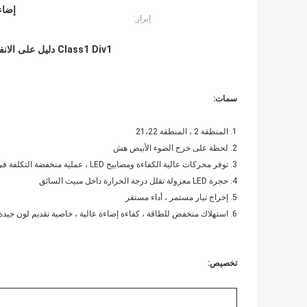
إضاءة Highbay مقاومة ل
إبراز:
Class1 Div1 دليل على الانفجار إضاءة Highbay 50 وات أضواء LED Ufo
سمات:
1. المنطقة 2 ، المنطقة 21،22
2. لحظة على خرج الضوء الأبيض هش
3. توفر محركات عالية الكفاءة ومصابيح LED ، عملية منخفضة التكلفة في التطبيقات الصناعية القاسية والثقيلة
4. حجرة LED معزولة تقلل درجة الحرارة داخل مبيت السائق
5. إخراج تيار مستمر ، أداء مستقر
6. استهلاك منخفض للطاقة ، كفاءة إضاءة عالية ، خاصية تقديم لون جيدة
تخصيص: