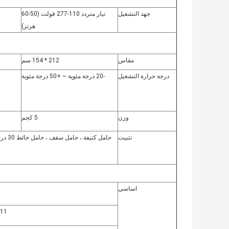
جهد التشغيل
تيار متردد 110-277 فولت (50-60
هرتز)
مقاس
212 * 154 سم
درجة حرارة التشغيل
-20 درجة مئوية ~ +50 درجة مئوية
وزن
5 كجم
تثبيت
اساسي
11