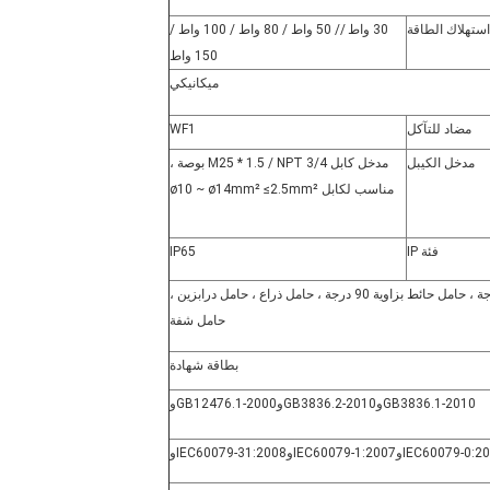
استهلاك الطاقة
30 واط // 50 واط / 80 واط / 100 واط /
150 واط
ميكانيكي
مضاد للتآكل
WF1
مدخل الكيبل
مدخل كابل M25 * 1.5 / NPT 3/4 بوصة ،
مناسب لكابل ø10 ~ ø14mm² ≤2.5mm²
فئة IP
IP65
حامل كتيفة ، حامل سقف ، حامل حائط 30 درجة ، حامل حائط بزاوية 90 درجة ، حامل ذراع ، حامل درابزين ،
حامل شفة
بطاقة شهادة
GB3836.1-2010
و
GB3836.2-2010
و
GB12476.1-2000
و
20
:
IEC60079-0
و
2007
:
IEC60079-1
و
2008
:
IEC60079-31
و