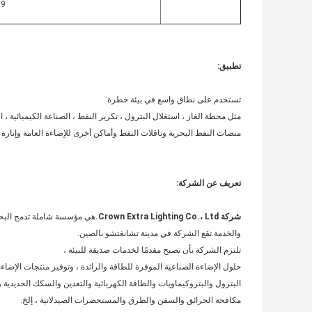
09
تطبيق:
تستخدم على نطاق واسع في بيئة خطرة:
مثل محطة الغاز ، استغلال البترول ، تكرير النفط ، الصناعة الكيميائية ، 
منصات النفط البحرية وناقلات النفط وأماكن أخرى للإضاءة العامة وإنارة 
تعريف عن الشركة:
شركة Crown Extra Lighting Co.، Ltd.
هي مؤسسة شاملة تدمج البحث 
والخدمة.تقع الشركة في مدينة تشانغتشو بالصين.
تلتزم الشركة بأن تصبح مقدمًا لخدمات صديقة للبيئة ،
حلول الإضاءة الصناعية الموفرة للطاقة والرائدة ، وتوفير منتجات الإضاءة 
البترول والبتروكيماويات والطاقة الكهربائية والتعدين والسكك الحديدية 
مكافحة الحرائق والسفن والطرق والمستحضرات الصيدلانية ، إلخ.