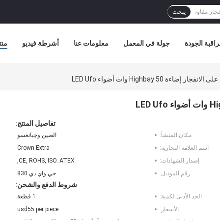
يبحث
اقبة الجودة
جولة في المعمل
معلومات عنا
أشرطة فيديو
منت
تفاصيل المنتج:
مكان المنشأ:
الصين وجيانغسو
اسم العلامة التجارية:
Crown Extra
إصدار الشهادات:
CE, ROHS, ISO. ATEX,
رقم الموديل:
جي واي دي 830
شروط الدفع والشحن:
الحد الأدنى لكمية:
1 قطعة
الأسعار:
usd55 per piece