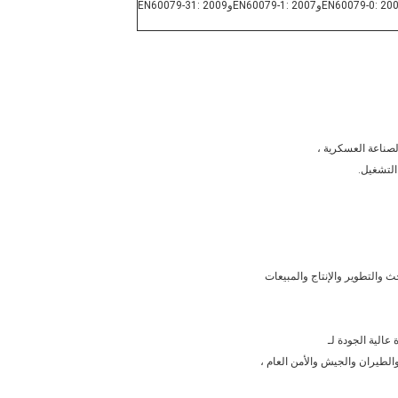
EN60079-0: 20
و
EN60079-1: 2007
و
EN60079-31: 2009
الصناعة العسكرية ،
التشغيل.
والتطوير والإنتاج والمبيعات
عالية الجودة لـ
والطيران والجيش والأمن العام ،