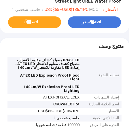
Street Light CREE Water Proof
الأسعار：USD$65~USD$186/1PC
MOQ：حاسب شخصي 1
افضل سعر
ﺎﺘﺼﻟ ﺍﻶﻧ
منتوج وصف
IP66 LED مصباح كشاف مقاوم للانفجار ،
مصباح كشاف مقاوم للانفجار ATEX LED ،
إضاءة LED مقاومة للانفجار 140Lm / W
,
تسليط الضوء
ATEX LED Explosion Proof Flood
Light
,
140Lm/W Explosion Proof LED
Lighting
إصدار الشهادات
ATEX,ROHS,CE,IECEX
اسم العلامة التجارية
CROWN EXTRA
الأسعار
USD$65~USD$186/1PC
الحد الأدنى لكمية
حاسب شخصي 1
القدرة على العرض
100000 قطعة / قطعة شهريا