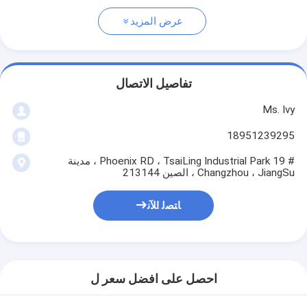
عرض المزيد
تفاصيل الاتصال
Ms. Ivy
18951239295
# 19 Phoenix RD ، TsaiLing Industrial Park ، مدينة
Changzhou ، JiangSu ، الصين 213144
ﺎﺘﺼﻟ ﺍﻶﻧ
احصل على افضل سعر ل