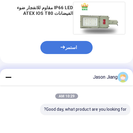
IP66 LED مقاوم للانفجار ضوء
الفيضانات ATEX IOS T80
Street Light CREE Water
Proof
استمر
المنتجات الموصى بها
Jason Jiang
10:29 AM
Good day, what product are you looking for?
مصابيح ألومنيوم
إضاءة LED مضادة
إضاءة LED م