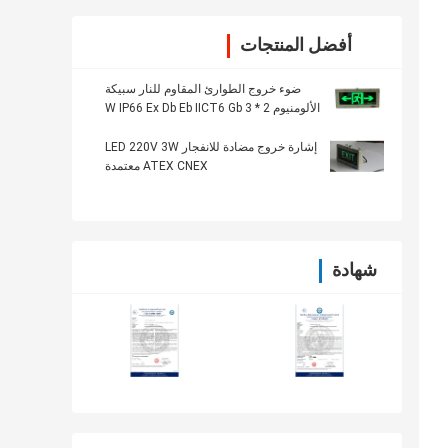
أفضل المنتجات
ضوء خروج الطوارئ المقاوم للنار سبيكة
الألومنيوم 2 * 3 W IP66 Ex Db Eb IICT6 Gb
إشارة خروج مضادة للانفجار LED 220V 3W
ATEX CNEX معتمدة
شهادة