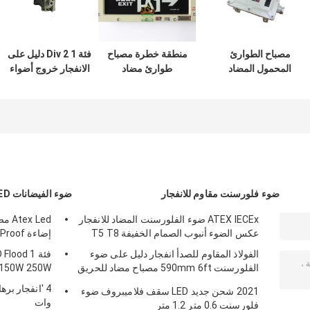
مصباح الطوارئ
منطقة خطرة مصباح
فئة 1 Div 2 دليل على
المحمول المضاد
طوارئ مضاد
الانفجار خروج أضواء
للهب Ex D IIB Well
للاشتعال 3 وات 3.6
الطوارئ جدار سطح
Glass Light سريع
فولت قابل لإعادة
جبل 220V
الشحن
الشحن
ضوء فلورسنت مقاوم للانفجار
ضوء الفيضانات LED دليل على الانفجار
ATEX IECEx ضوء الفلورسنت المضاد للانفجار
 Led
عكس الضوء أنبوب الصمام الخفيفة T5 T8
إضاءة LED 1120w 150w 185w Anti Proof
الفولاذ المقاوم للصدأ انفجار دليل على ضوء
فئة 1 od
الفلورسنت 590mm 6ft مصباح مضاد للحريق
 150W 250W
في حالات الطوارئ
2021 شحن جديد LED سقف فلاميبروف ضوء
وات
فلورسنت 0.6 متر 1.2 متر