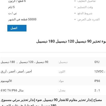
تفاصيل التغليف:
6 قطع / كرتون
وقت التسليم:
5 ايام
شروط الدفع:
تي / ت
القدرة على العرض:
50000 قطعة في الشهر
اتصل
يبل 180 ديسيبل
GYJ
ديسيبل:
90 ديسيبل ، 120 ديسيبل ， 180 ديسيبل
12VDC ،
اللون:
أحمر ، أصفر ، أخضر ، أزرق
IP66
مواد:
الألومنيوم
1 ، 2
معدل:
مثال d IIC T6 IP66
مصباح إنذار تحذير مقاوم للانفجار 90 ديسيبل
ضوء إنذار تحذير مرئي مسموع
,
,
180 ديسيبل مصباح طوارئ مقاوم للحريق