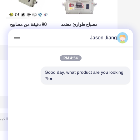
مصباح طوارئ معتمد
90 دقيقة من مصابيح
من ATEX مضاد
الطوارئ المقاومة
Jason Jiang
للاشتعال مع منطقة
للاشتعال للمواقع
البطارية 1 2
الخطرة ذات البقع
المزدوجة
4:54 PM
Good day, what product are you looking 
for?
ترك رسالة