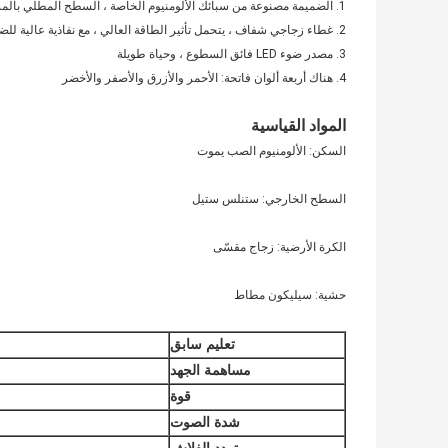
1. الضميمة مصنوعة من سبائك الألومنيوم الخاصة ، السطح المطلي بالمسحوق بعد معالجة خاصة ضد التآكل
2. غطاء زجاجي شفاف ، يتحمل تأثير الطاقة العالي ، مع نفاذية عالية للضوء
3. مصدر ضوء LED فائق السطوع ، وحياة طويلة
4. هناك أربعة ألوان فاتحة: الأحمر والأزرق والأصفر والأخضر
المواد القياسية
السكن: الألومنيوم الصب يموت
السطح الخارجي: ستنلس ستيل
الكرة الأرضية: زجاج مقسّى
حشية: سيليكون مطاط
تعليم سابق
مساهمة الجهد
قوة
شدة الصوت