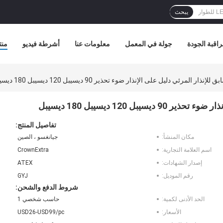
يبحث
اقبة الجودة
جولة في المعمل
معلومات عنا
أشرطة فيديو
منت
ذار المرئي دليل على الإنذار ضوء تحذير 90 ديسيبل 120 ديسيبل 180 ديسيبل
ل 120 ديسيبل 180 ديسيبل
تفاصيل المنتج:
مكان المنشأ:
جيانغسو ، الصين
اسم العلامة التجارية:
CrownExtra
إصدار الشهادات:
ATEX
رقم الموديل:
GYJ
شروط الدفع والشحن:
الحد الأدنى لكمية:
حاسب شخصي 1
الأسعار:
USD26-USD99/pc