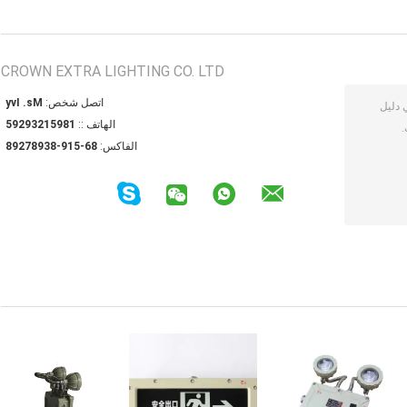
CROWN EXTRA LIGHTING CO. LTD
اتصل شخص:
Ms. Ivy
الهاتف ::
18951239295
الفاكس:
86-519-83987298