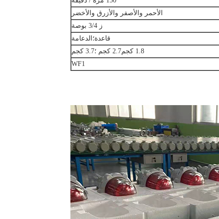
150 مرة / دقيقة
الأحمر والأصفر والأزرق والأخضر
ز 3/4 بوصة
قاعدة؛الدعامة
1.8 كجم2.7 كجم ؛3.7 كجم
WF1