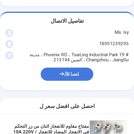
تفاصيل الاتصال
Ms. Ivy
18951239295
# 19 Phoenix RD ، TsaiLing Industrial Park ، مدينة
Changzhou ، JiangSu ، الصين 213144
ﺎﺘﺼﻟ ﺍﻶﻧ
احصل على افضل سعر ل
مفتاح مقاوم للانفجار اثنان من زر التحكم
في الانفجار المضاد للانفجار 10A 220V /