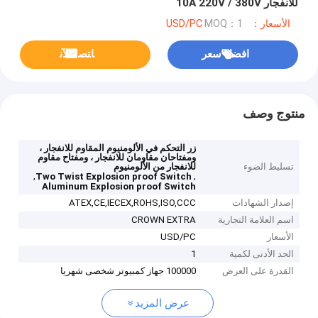
للانفجار 10A 220V / 380V
الأسعار：USD/PC
MOQ：1
افضل سعر
ﺎﺘﺼﻟ ﺍﻶﻧ
منتوج وصف
زر التحكم في الألومنيوم المقاوم للانفجار ،
ومفتاحان مقاومان للانفجار ، ومفتاح مقاوم
تسليط الضوء
للانفجار من الألومنيوم
,
,
Two Twist Explosion proof Switch
Aluminum Explosion proof Switch
إصدار الشهادات
ATEX,CE,IECEX,ROHS,ISO,CCC
اسم العلامة التجارية
CROWN EXTRA
الأسعار
USD/PC
الحد الأدنى لكمية
1
القدرة على العرض
100000 جهاز كمبيوتر شخصى شهريا
عرض المزيد